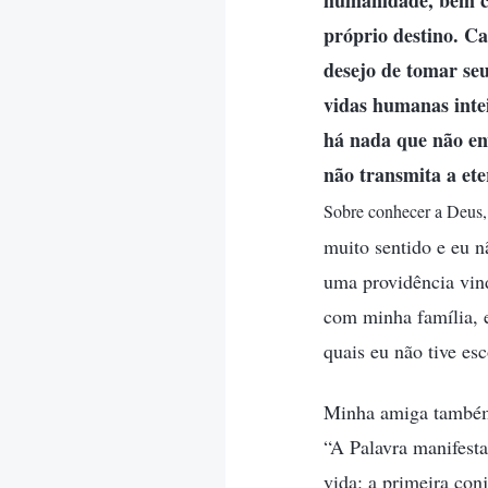
humanidade, bem c
próprio destino. C
desejo de tomar seu
vidas humanas intei
há nada que não en
não transmita a et
Sobre conhecer a Deus,
muito sentido e eu 
uma providência vin
com minha família, 
quais eu não tive es
Minha amiga também 
“A Palavra manifesta
vida: a primeira con