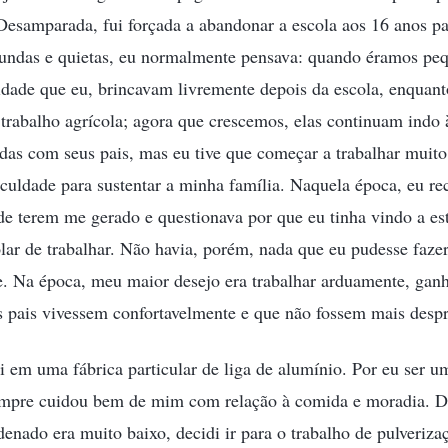
Desamparada, fui forçada a abandonar a escola aos 16 anos pa
fundas e quietas, eu normalmente pensava: quando éramos peq
dade que eu, brincavam livremente depois da escola, enquanto
rabalho agrícola; agora que crescemos, elas continuam indo 
as com seus pais, mas eu tive que começar a trabalhar muito
ficuldade para sustentar a minha família. Naquela época, eu 
 de terem me gerado e questionava por que eu tinha vindo a e
olar de trabalhar. Não havia, porém, nada que eu pudesse fazer
de. Na época, meu maior desejo era trabalhar arduamente, ganh
s pais vivessem confortavelmente e que não fossem mais despr
 em uma fábrica particular de liga de alumínio. Por eu ser u
mpre cuidou bem de mim com relação à comida e moradia. D
nado era muito baixo, decidi ir para o trabalho de pulveriz