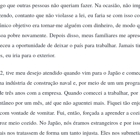
lgo que outras pessoas não queriam fazer. Na ocasião, não im
azendo, contanto que não violasse a lei, eu faria se com isso c
único objetivo era tornar-me alguém com dinheiro, de modo q
oa pobre novamente. Depois disso, meus familiares me apre
ceu a oportunidade de deixar o país para trabalhar. Jamais t
, eu iria para o exterior.
2, tive meu desejo atendido quando vim para o Japão e come
 na indústria de construção naval e, por meio de um um progr
de três anos com a empresa. Quando comecei a trabalhar, por 
tâneo por um mês, até que não aguentei mais. Fiquei tão enj
 com vontade de vomitar. Fui, então, forçada a aprender a cozi
roz meio cozido. No Japão, nós éramos estrangeiros e por isso
is nos tratassem de forma um tanto injusta. Eles nos submeti