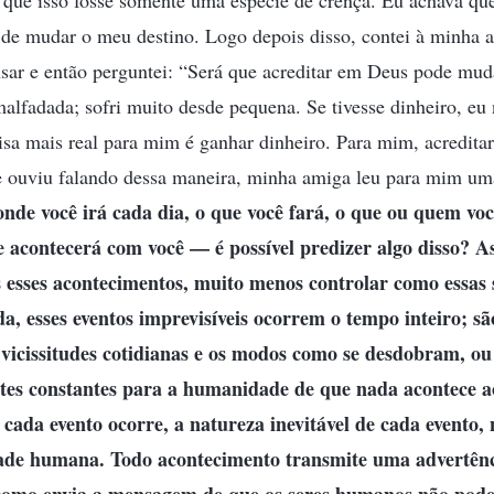
i que isso fosse somente uma espécie de crença. Eu achava qu
z de mudar o meu destino. Logo depois disso, contei à minha
sar e então perguntei: “Será que acreditar em Deus pode mu
lfadada; sofri muito desde pequena. Se tivesse dinheiro, eu 
sa mais real para mim é ganhar dinheiro. Para mim, acredita
 ouviu falando dessa maneira, minha amiga leu para mim u
nde você irá cada dia, o que você fará, o que ou quem voc
e acontecerá com você — é possível predizer algo disso? A
 esses acontecimentos, muito menos controlar como essas s
a, esses eventos imprevisíveis ocorrem o tempo inteiro; sã
 vicissitudes cotidianas e os modos como se desdobram, ou
tes constantes para a humanidade de que nada acontece ao
 cada evento ocorre, a natureza inevitável de cada evento
tade humana. Todo acontecimento transmite uma advertênc