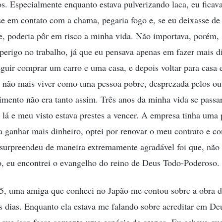
os. Especialmente enquanto estava pulverizando laca, eu ficava
sse em contato com a chama, pegaria fogo e, se eu deixasse de
e, poderia pôr em risco a minha vida. Não importava, porém, 
perigo no trabalho, já que eu pensava apenas em fazer mais di
guir comprar um carro e uma casa, e depois voltar para casa 
e não mais viver como uma pessoa pobre, desprezada pelos out
imento não era tanto assim. Três anos da minha vida se pass
 lá e meu visto estava prestes a vencer. A empresa tinha uma 
ra ganhar mais dinheiro, optei por renovar o meu contrato e c
surpreendeu de maneira extremamente agradável foi que, não
o, eu encontrei o evangelho do reino de Deus Todo-Poderoso.
, uma amiga que conheci no Japão me contou sobre a obra 
s dias. Enquanto ela estava me falando sobre acreditar em De