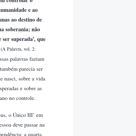
m controlar o
 humanidade e ao
anas ao destino de
ua soberania; não
 ser superada’, que
”
(A Palavra, vol. 2:
essas palavras faziam
 também parecia ser
 nasci, sobre a vida
speradas e sobre as
ano no controle.
us, o Único III’ em
essoa deve passar na
pendência; a quarta,