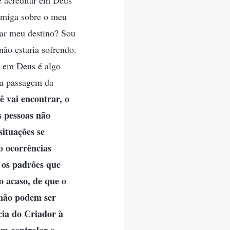
e acreditar em Deus
 amiga sobre o meu
dar meu destino? Sou
não estaria sofrendo.
r em Deus é algo
ma passagem da
ê vai encontrar, o
s pessoas não
ituações se
o ocorrências
 os padrões que
 acaso, de que o
, não podem ser
ia do Criador à