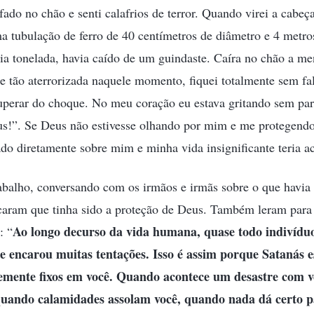
fado no chão e senti calafrios de terror. Quando virei a cabeça
a tubulação de ferro de 40 centímetros de diâmetro e 4 metr
ia tonelada, havia caído de um guindaste. Caíra no chão a m
De tão aterrorizada naquele momento, fiquei totalmente sem f
uperar do choque. No meu coração eu estava gritando sem par
s!”. Se Deus não estivesse olhando por mim e me protegendo
fado diretamente sobre mim e minha vida insignificante teria a
abalho, conversando com os irmãos e irmãs sobre o que havia
caram que tinha sido a proteção de Deus. Também leram para
Ao longo decurso da vida humana, quase todo indivídu
: “
 e encarou muitas tentações. Isso é assim porque Satanás e
temente fixos em você. Quando acontece um desastre com v
 quando calamidades assolam você, quando nada dá certo 