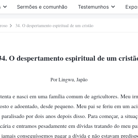
s
Sermões e comunhão
Testemunhos
Expo
roso
34. O despertamento espiritual de um cristão
34. O despertamento espiritual de um cristã
Por Lingwu, Japão
oitenta e nasci em uma família comum de agricultores. Meu ir
posto e adoentado, desde pequeno. Meu pai se feriu em um ac
u paralisado por dois anos depois disso. Para começar, a situaç
recária e entramos pesadamente em dívidas tratando do meu pa
 jamais conseguíssemos pagar a dívida e não estavam predisp