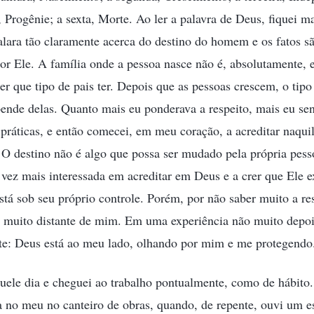
 Progênie; a sexta, Morte. Ao ler a palavra de Deus, fiquei m
lara tão claramente acerca do destino do homem e os fatos sã
or Ele. A família onde a pessoa nasce não é, absolutamente, 
er que tipo de pais ter. Depois que as pessoas crescem, o tipo
nde delas. Quanto mais eu ponderava a respeito, mais eu sen
práticas, e então comecei, em meu coração, a acreditar naqu
 O destino não é algo que possa ser mudado pela própria pess
 vez mais interessada em acreditar em Deus e a crer que Ele ex
tá sob seu próprio controle. Porém, por não saber muito a re
a muito distante de mim. Em uma experiência não muito depois
te: Deus está ao meu lado, olhando por mim e me protegendo
uele dia e cheguei ao trabalho pontualmente, como de hábito
 no meu no canteiro de obras, quando, de repente, ouvi um e