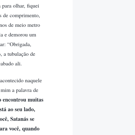
 para olhar, fiquei
os de comprimento,
enos de meio metro
ala e demorou um
ar: “Obrigada,
, a tubulação de
cabado ali.
 acontecido naquele
 mim a palavra de
o encontrou muitas
stá ao seu lado,
ocê, Satanás se
para você, quando