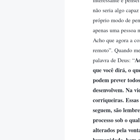
interessante e pense
não seria algo capa
próprio modo de pen
apenas uma pessoa ma
Acho que agora a coi
remoto”. Quando me
Ao
palavra de Deus: “
que você dirá, o qu
podem prever todos
desenvolvem. Na vid
corriqueiras. Essas
seguem, são lembre
processo sob o qual
alterados pela von