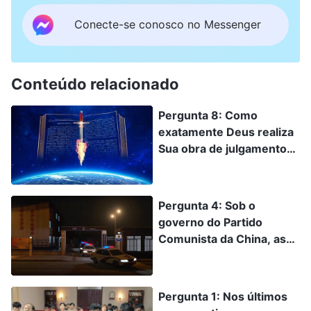
Conecte-se conosco no Messenger
Conteúdo relacionado
Pergunta 8: Como
exatamente Deus realiza
Sua obra de julgamento
para salvar e purificar a
humanidade nos últimos
dias?
Pergunta 4: Sob o
governo do Partido
Comunista da China, as
pessoas podem ser
presas, perseguidas e até
mesmo executadas por
Pergunta 1: Nos últimos
aceitar o verdadeiro