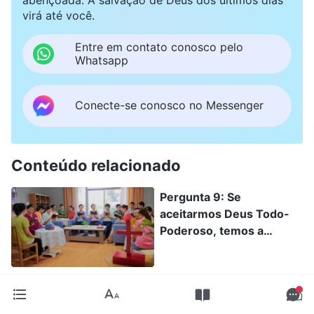
virá até você.
Entre em contato conosco pelo
Whatsapp
Conecte-se conosco no Messenger
Conteúdo relacionado
Pergunta 9: Se
aceitarmos Deus Todo-
Poderoso, temos a
garantia de entrar no
reino dos céus?
Pergunta 1: Você diz que
Deus se torna carne nos