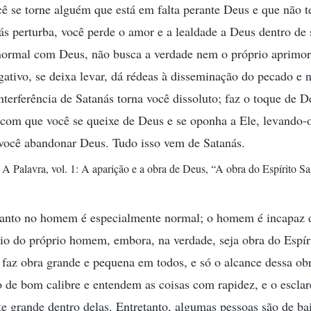
 se torne alguém que está em falta perante Deus e que não t
 perturba, você perde o amor e a lealdade a Deus dentro de 
ormal com Deus, não busca a verdade nem o próprio aprimo
egativo, se deixa levar, dá rédeas à disseminação do pecado e
nterferência de Satanás torna você dissoluto; faz o toque de 
 com que você se queixe de Deus e se oponha a Ele, levando-
e você abandonar Deus. Tudo isso vem de Satanás.
A Palavra, vol. 1: A aparição e a obra de Deus, “A obra do Espírito Sa
Santo no homem é especialmente normal; o homem é incapaz de
io do próprio homem, embora, na verdade, seja obra do Espír
o faz obra grande e pequena em todos, e só o alcance dessa obr
 de bom calibre e entendem as coisas com rapidez, e o esclar
e grande dentro delas. Entretanto, algumas pessoas são de bai