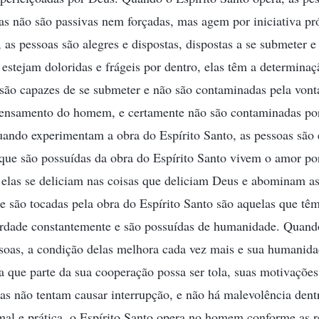
las não são passivas nem forçadas, mas agem por iniciativa p
 as pessoas são alegres e dispostas, dispostas a se submeter e
estejam doloridas e frágeis por dentro, elas têm a determinaç
 são capazes de se submeter e não são contaminadas pela vo
ensamento do homem, e certamente não são contaminadas po
ando experimentam a obra do Espírito Santo, as pessoas são 
 que são possuídas da obra do Espírito Santo vivem o amor po
 elas se deliciam nas coisas que deliciam Deus e abominam a
e são tocadas pela obra do Espírito Santo são aquelas que t
rdade constantemente e são possuídas de humanidade. Quando
soas, a condição delas melhora cada vez mais e sua humanida
a que parte da sua cooperação possa ser tola, suas motivações 
elas não tentam causar interrupção, e não há malevolência dent
mal e prática, o Espírito Santo opera no homem conforme as r