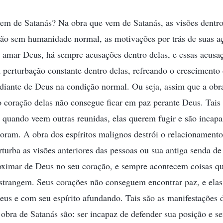
vem de Satanás? Na obra que vem de Satanás, as visões dentro
tão sem humanidade normal, as motivações por trás de suas aç
 amar Deus, há sempre acusações dentro delas, e essas acusaç
erturbação constante dentro delas, refreando o crescimento 
diante de Deus na condição normal. Ou seja, assim que a obra
o coração delas não consegue ficar em paz perante Deus. Tai
quando veem outras reunidas, elas querem fugir e são incapa
oram. A obra dos espíritos malignos destrói o relacionamento
urba as visões anteriores das pessoas ou sua antiga senda de 
ximar de Deus no seu coração, e sempre acontecem coisas q
nstrangem. Seus corações não conseguem encontrar paz, e ela
eus e com seu espírito afundando. Tais são as manifestações 
obra de Satanás são: ser incapaz de defender sua posição e s