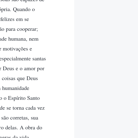
rópria. Quando o
 felizes em se
ão para cooperar;
ntade humana, nem
r motivações e
especialmente santas
r Deus e o amor por
s coisas que Deus
êm humanidade
 o Espírito Santo
de se torna cada vez
são corretas, sua
ro delas. A obra do
egras da vida