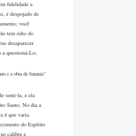
em fidelidade a
si, é despojado de
ramento; você
 não tem ódio do
Deus desaparecer
o a questioná-Lo;
nto e a obra de Satanás”
 senti-la, e ela
ito Santo. No dia a
a é que varia.
ecimento do Espírito
xo calibre e