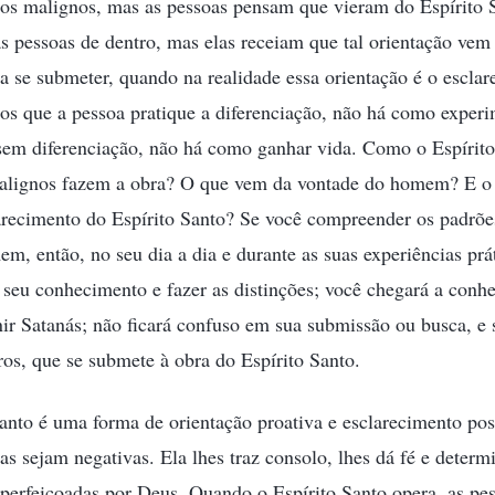
tos malignos, mas as pessoas pensam que vieram do Espírito S
as pessoas de dentro, mas elas receiam que tal orientação vem
 a se submeter, quando na realidade essa orientação é o esclar
os que a pessoa pratique a diferenciação, não há como exper
 sem diferenciação, não há como ganhar vida. Como o Espírito
alignos fazem a obra? O que vem da vontade do homem? E o
arecimento do Espírito Santo? Se você compreender os padrõe
m, então, no seu dia a dia e durante as suas experiências prát
seu conhecimento e fazer as distinções; você chegará a conh
nir Satanás; não ficará confuso em sua submissão ou busca, e
os, que se submete à obra do Espírito Santo.
anto é uma forma de orientação proativa e esclarecimento pos
as sejam negativas. Ela lhes traz consolo, lhes dá fé e determ
perfeiçoadas por Deus. Quando o Espírito Santo opera, as pe