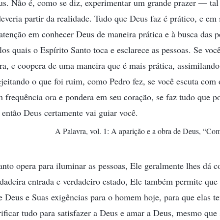
us. Não é, como se diz, experimentar um grande prazer — tal
deveria partir da realidade. Tudo que Deus faz é prático, e em
 atenção em conhecer Deus de maneira prática e à busca das 
os quais o Espírito Santo toca e esclarece as pessoas. Se voc
ra, e coopera de uma maneira que é mais prática, assimiland
jeitando o que foi ruim, como Pedro fez, se você escuta com 
 frequência ora e pondera em seu coração, se faz tudo que p
 então Deus certamente vai guiar você.
A Palavra, vol. 1: A aparição e a obra de Deus, “Co
nto opera para iluminar as pessoas, Ele geralmente lhes dá 
rdadeira entrada e verdadeiro estado, Ele também permite qu
de Deus e Suas exigências para o homem hoje, para que elas t
rificar tudo para satisfazer a Deus e amar a Deus, mesmo qu