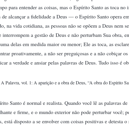
po para entender as coisas, mas o Espírito Santo as toca no int
 de alcançar a fidelidade a Deus — o Espírito Santo opera em
, na vida cotidiana, as pessoas não se opõem a Deus nem se
e interrompem a gestão de Deus e não perturbam Sua obra, ent
ma delas em medida maior ou menor; Ele as toca, as esclarec
entrar proativamente, a não ser preguiçosas e a não cobiçar os
aticar a verdade e ansiar pelas palavras de Deus. Tudo isso é 
A Palavra, vol. 1: A aparição e a obra de Deus, “A obra do Espírito Sa
rito Santo é normal e realista. Quando você lê as palavras de
ilhante e firme, e o mundo exterior não pode perturbar você; p
, está disposto a se envolver com coisas positivas e detesta 