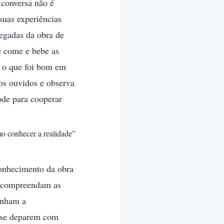
 conversa não é
 suas experiências
pegadas da obra de
ê come e bebe as
o o que foi bom em
os ouvidos e observa
ode para cooperar
mo conhecer a realidade”
conhecimento da obra
e compreendam as
enham a
e se deparem com