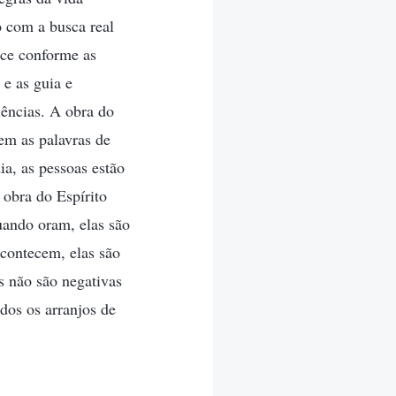
o com a busca real
ece conforme as
 e as guia e
iências. A obra do
rem as palavras de
ia, as pessoas estão
 obra do Espírito
uando oram, elas são
acontecem, elas são
s não são negativas
dos os arranjos de