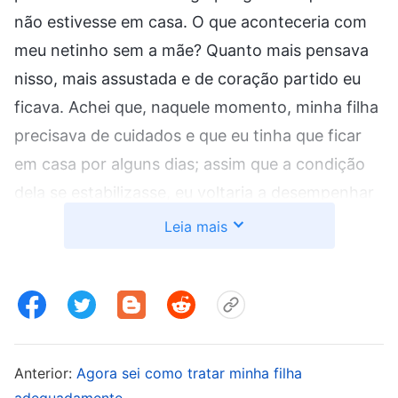
não estivesse em casa. O que aconteceria com
meu netinho sem a mãe? Quanto mais pensava
nisso, mais assustada e de coração partido eu
ficava. Achei que, naquele momento, minha filha
precisava de cuidados e que eu tinha que ficar
em casa por alguns dias; assim que a condição
dela se estabilizasse, eu voltaria a desempenhar
meu dever. Então fiquei em casa por dois dias, e
Leia mais
a levei para consultar um médico de medicina
tradicional chinesa. Minha filha me disse que ela
e o marido estavam tendo problemas no
relacionamento, que estavam discutindo a ponto
de considerar o divórcio, e que os sogros dela
Anterior:
Agora sei como tratar minha filha
não estavam cuidando da criança. Ela se sentia
adequadamente