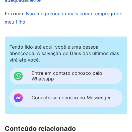
injustiçada e vivia em constantes sentimentos de
Próximo:
Não me preocupo mais com o emprego de
repressão. Minha filha chorou enquanto
meu filho
desabafava todas as mágoas em seu coração.
Vendo-a chorar tão amargamente, minha culpa e
dor no coração aumentaram ainda mais, e senti
Tendo lido até aqui, você é uma pessoa
abençoada. A salvação de Deus dos últimos dias
que a tinha decepcionado e que, se tivesse
virá até você.
demonstrado mais preocupação por ela e
ajudado a cuidar da criança, ela não teria
Entre em contato conosco pelo
Whatsapp
desenvolvido sentimentos tão intensos de
repressão e mágoa. Agora que ela estava
Conecte-se conosco no Messenger
doente, achei que não podia simplesmente
ignorá-la e que tinha que cuidar bem dela para
que pudesse se recuperar dessa doença. Então
Conteúdo relacionado
me comuniquei com minha filha, dizendo a ela