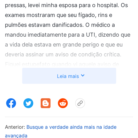
pressas, levei minha esposa para o hospital. Os
exames mostraram que seu fígado, rins e
pulmões estavam danificados. O médico a
mandou imediatamente para a UTI, dizendo que
a vida dela estava em grande perigo e que eu
deveria assinar um aviso de condição crítica.
Fiquei estupefato quando vi aquele aviso de
condição crítica e quase sofri um colapso. Eu
Leia mais
simplesmente não conseguia aceitar essa
realidade. Não ousava acreditar nisso. Como
algo assim poderia acontecer? Éramos crentes
com a proteção de Deus, portanto, isso não
deveria acontecer conosco. Eu implorei ao
Anterior:
Busque a verdade ainda mais na idade
médico, pedindo que ele pensasse num jeito de
avançada