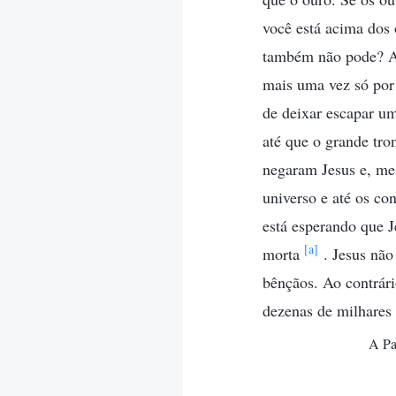
você está acima dos 
também não pode? A 
mais uma vez só por
de deixar escapar um
até que o grande tro
negaram Jesus e, me
universo e até os co
está esperando que J
[a]
morta
. Jesus não
bênçãos. Ao contrári
dezenas de milhares 
A Pa