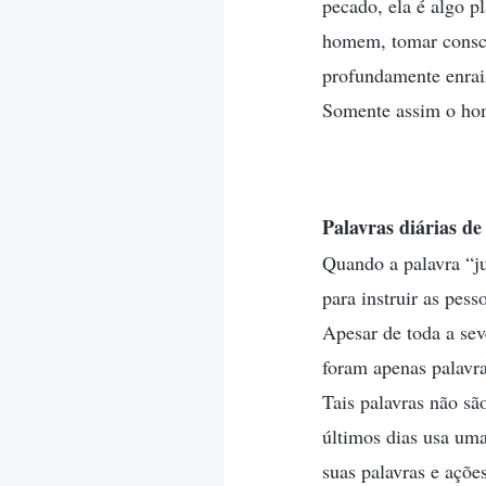
pecado, ela é algo p
homem, tomar consci
profundamente enraiz
Somente assim o ho
Palavras diárias 
Quando a palavra “j
para instruir as pess
Apesar de toda a sev
foram apenas palavra
Tais palavras não sã
últimos dias usa uma
suas palavras e açõ