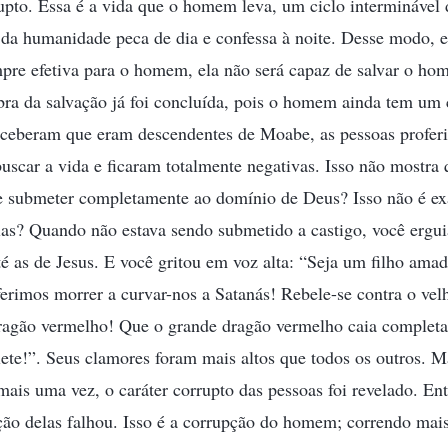
rupto. Essa é a vida que o homem leva, um ciclo interminável 
 da humanidade peca de dia e confessa à noite. Desse modo, e
mpre efetiva para o homem, ela não será capaz de salvar o h
a da salvação já foi concluída, pois o homem ainda tem um c
ceberam que eram descendentes de Moabe, as pessoas proferi
uscar a vida e ficaram totalmente negativas. Isso não mostr
se submeter completamente ao domínio de Deus? Isso não é ex
elas? Quando não estava sendo submetido a castigo, você ergu
até as de Jesus. E você gritou em voz alta: “Seja um filho ama
erimos morrer a curvar-nos a Satanás! Rebele-se contra o vel
dragão vermelho! Que o grande dragão vermelho caia complet
te!”. Seus clamores foram mais altos que todos os outros. M
mais uma vez, o caráter corrupto das pessoas foi revelado. En
ção delas falhou. Isso é a corrupção do homem; correndo mai