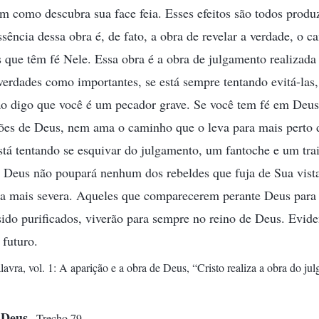
m como descubra sua face feia. Esses efeitos são todos produ
ssência dessa obra é, de fato, a obra de revelar a verdade, o c
 que têm fé Nele. Essa obra é a obra de julgamento realizada
verdades como importantes, se está sempre tentando evitá-las,
ão digo que você é um pecador grave. Se você tem fé em Deus
ções de Deus, nem ama o caminho que o leva para mais perto 
tá tentando se esquivar do julgamento, um fantoche e um tra
. Deus não poupará nenhum dos rebeldes que fuja de Sua vist
da mais severa. Aqueles que comparecerem perante Deus para s
sido purificados, viverão para sempre no reino de Deus. Evide
 futuro.
lavra, vol. 1: A aparição e a obra de Deus, “Cristo realiza a obra do j
de Deus
Trecho 79