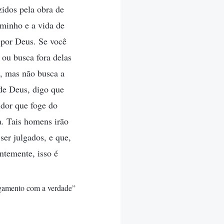
zidos pela obra de
aminho e a vida de
 por Deus. Se você
 ou busca fora delas
, mas não busca a
de Deus, digo que
idor que foge do
a. Tais homens irão
er julgados, e que,
ntemente, isso é
ulgamento com a verdade”