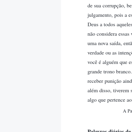
de sua corrupção, be
julgamento, pois a e
Deus a todos aqueles
não considera essas 
uma nova saída, ent
verdade ou as inten
você é alguém que es
grande trono branco
receber punição ain
além disso, tiverem 
algo que pertence ao
A Pa
Palavras diárias 