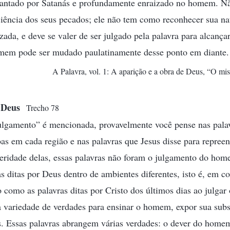
lantado por Satanás e profundamente enraizado no homem. Não
ência dos seus pecados; ele não tem como reconhecer sua na
ada, e deve se valer de ser julgado pela palavra para alcançar
mem pode ser mudado paulatinamente desse ponto em diante.
A Palavra, vol. 1: A aparição e a obra de Deus, “O mis
de Deus
Trecho 78
ulgamento” é mencionada, provavelmente você pense nas palav
oas em cada região e nas palavras que Jesus disse para repreen
eridade delas, essas palavras não foram o julgamento do hom
s ditas por Deus dentro de ambientes diferentes, isto é, em co
o como as palavras ditas por Cristo dos últimos dias ao julga
 variedade de verdades para ensinar o homem, expor sua subs
es. Essas palavras abrangem várias verdades: o dever do ho