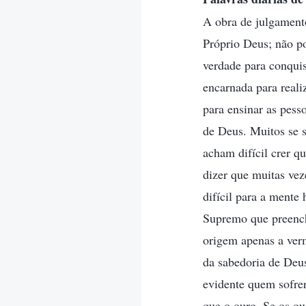
A obra de julgamento
Próprio Deus; não p
verdade para conqui
encarnada para reali
para ensinar as pess
de Deus. Muitos se 
acham difícil crer q
dizer que muitas vez
difícil para a ment
Supremo que preench
origem apenas a verm
da sabedoria de Deu
evidente quem sofrer
que o ouro. Se os o