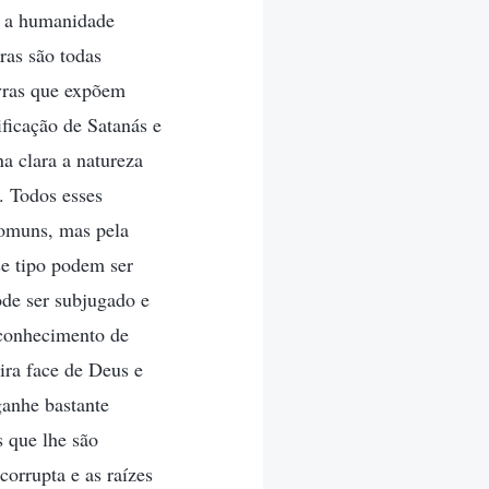
er a humanidade
ras são todas
avras que expõem
ficação de Satanás e
a clara a natureza
 Todos esses
comuns, mas pela
e tipo podem ser
de ser subjugado e
 conhecimento de
ra face de Deus e
ganhe bastante
s que lhe são
orrupta e as raízes