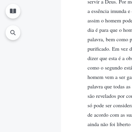
servir a Deus. Por 
a essência imunda e
assim o homem pode s
dia é para que o ho
palavra, bem como p
purificado. Em vez d
dizer que esta é a o
como o segundo estág
homem vem a ser gan
palavra que todas a
são revelados por c
só pode ser conside
de acordo com as su
ainda não foi libert