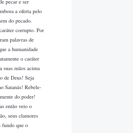
de pecar e ser
mbora a oferta pelo
omem do pecado.
aráter corrupto. Por
ram palavras de
a que a humanidade
atamente o caráter
ia suas mãos acima
do de Deus! Seja
ho Satanás! Rebele-
amente do poder!
as então veio o
tão, seus clamores
s fundo que o