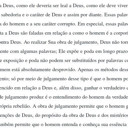
a Deus, como ele deveria ser leal a Deus, como ele deve viv
abedoria e o caráter de Deus e assim por diante. Essas palav
ia do homem e a seu caráter corrupto. Em especial, essas pal
a a Deus são faladas em relação a como o homem é a corpori
ntra Deus. Ao realizar Sua obra de julgamento, Deus não torn
te com algumas palavras; Ele expõe e poda em longo prazo.
e exposição e poda não podem ser substituídos por palavras 
omem está absolutamente desprovido. Apenas os métodos dess
nto; só por meio de julgamento desse tipo é que o homem po
ncido em relação a Deus e, além disso, ganhar o verdadeiro
de julgamento produz é o entendimento do homem da verdadei
própria rebelião. A obra de julgamento permite que o homem 
enções de Deus, do propósito da obra de Deus e dos mistério
ambém permite que o homem entenda e conheça sua essência c