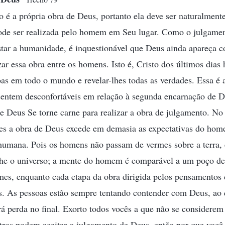
 é a própria obra de Deus, portanto ela deve ser naturalmente
ode ser realizada pelo homem em Seu lugar. Como o julgamen
star a humanidade, é inquestionável que Deus ainda apareça
zar essa obra entre os homens. Isto é, Cristo dos últimos dias 
oas em todo o mundo e revelar-lhes todas as verdades. Essa é
sentem desconfortáveis em relação à segunda encarnação de De
ue Deus Se torne carne para realizar a obra de julgamento. No
es a obra de Deus excede em demasia as expectativas do home
e humana. Pois os homens não passam de vermes sobre a terra,
e o universo; a mente do homem é comparável a um poço de 
es, enquanto cada etapa da obra dirigida pelos pensamentos d
s. As pessoas estão sempre tentando contender com Deus, ao 
á perda no final. Exorto todos vocês a que não se considerem
utros podem aceitar o julgamento de Deus, então por que voc