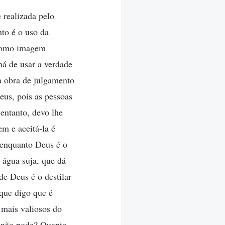
 realizada pelo
to é o uso da
 como imagem
há de usar a verdade
 a obra de julgamento
us, pois as pessoas
 entanto, devo lhe
m e aceitá-la é
 enquanto Deus é o
água suja, que dá
e Deus é o destilar
que digo que é
 mais valiosos do
ê não pode? Quanto