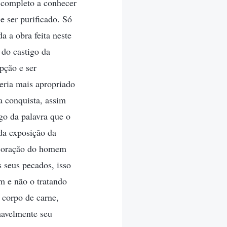
 completo a conhecer
 ser purificado. Só
a a obra feita neste
 do castigo da
pção e ser
seria mais apropriado
a conquista, assim
go da palavra que o
da exposição da
o coração do homem
 seus pecados, isso
 e não o tratando
 corpo de carne,
navelmente seu