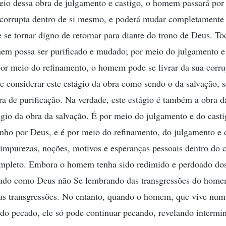
meio dessa obra de julgamento e castigo, o homem passará por
 corrupta dentro de si mesmo, e poderá mudar completamente e
e tornar digno de retornar para diante do trono de Deus. Tod
mem possa ser purificado e mudado; por meio do julgamento e
or meio do refinamento, o homem pode se livrar da sua corru
e considerar este estágio da obra como sendo o da salvação, 
bra de purificação. Na verdade, este estágio é também a obra d
io da obra da salvação. É por meio do julgamento e do casti
ho por Deus, e é por meio do refinamento, do julgamento e 
s impurezas, noções, motivos e esperanças pessoais dentro d
ompleto. Embora o homem tenha sido redimido e perdoado dos
rado como Deus não Se lembrando das transgressões do homem
as transgressões. No entanto, quando o homem, que vive num
o do pecado, ele só pode continuar pecando, revelando intermi