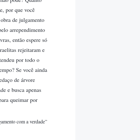
e, por que você
 obra de julgamento
pelo arrependimento
vras, então espere só
aelitas rejeitaram e
tendeu por todo o
 tempo? Se você ainda
edaço de árvore
ade e busca apenas
 para queimar por
ulgamento com a verdade”