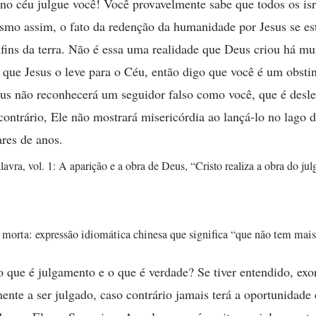
no céu julgue você! Você provavelmente sabe que todos os isra
smo assim, o fato da redenção da humanidade por Jesus se es
nfins da terra. Não é essa uma realidade que Deus criou há m
 que Jesus o leve para o Céu, então digo que você é um obst
sus não reconhecerá um seguidor falso como você, que é desle
ontrário, Ele não mostrará misericórdia ao lançá-lo no lago 
res de anos.
lavra, vol. 1: A aparição e a obra de Deus, “Cristo realiza a obra do j
 morta: expressão idiomática chinesa que significa “que não tem mais 
 que é julgamento e o que é verdade? Se tiver entendido, exor
nte a ser julgado, caso contrário jamais terá a oportunidade