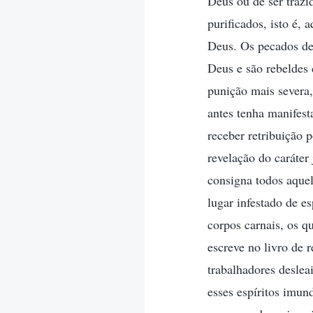
Deus ou de ser trazi
purificados, isto é,
Deus. Os pecados del
Deus e são rebeldes 
punição mais severa,
antes tenha manifest
receber retribuição 
revelação do caráter
consigna todos aquel
lugar infestado de e
corpos carnais, os q
escreve no livro de r
trabalhadores deslea
esses espíritos imun