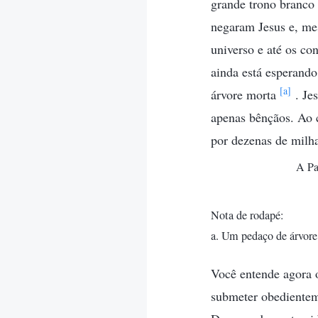
grande trono branco 
negaram Jesus e, me
universo e até os co
ainda está esperando
[a]
árvore morta
. Je
apenas bênçãos. Ao c
por dezenas de milha
A Pa
Nota de rodapé:
a. Um pedaço de árvore
Você entende agora o
submeter obedienteme