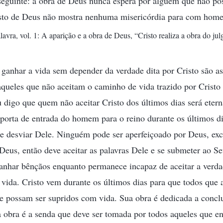
seguinte: a obra de Deus nunca espera por alguém que não p
justo de Deus não mostra nenhuma misericórdia para com hom
lavra, vol. 1: A aparição e a obra de Deus, “Cristo realiza a obra do j
ganhar a vida sem depender da verdade dita por Cristo são a
e aqueles que não aceitam o caminho de vida trazido por Cristo
Eu digo que quem não aceitar Cristo dos últimos dias será et
 porta de entrada do homem para o reino durante os últimos di
e desviar Dele. Ninguém pode ser aperfeiçoado por Deus, exc
Deus, então deve aceitar as palavras Dele e se submeter ao 
anhar bênçãos enquanto permanece incapaz de aceitar a verda
e vida. Cristo vem durante os últimos dias para que todos que
 possam ser supridos com vida. Sua obra é dedicada a conclui
a obra é a senda que deve ser tomada por todos aqueles que e