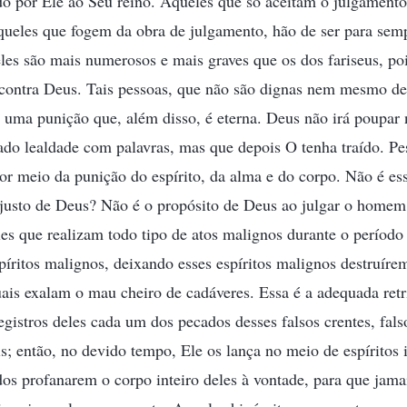
do por Ele ao Seu reino. Aqueles que só aceitam o julgament
 aqueles que fogem da obra de julgamento, hão de ser para semp
es são mais numerosos e mais graves que os dos fariseus, poi
contra Deus. Tais pessoas, que não são dignas nem mesmo de 
 uma punição que, além disso, é eterna. Deus não irá poupar
ado lealdade com palavras, mas que depois O tenha traído. Pe
por meio da punição do espírito, da alma e do corpo. Não é e
 justo de Deus? Não é o propósito de Deus ao julgar o homem
es que realizam todo tipo de atos malignos durante o períod
spíritos malignos, deixando esses espíritos malignos destruíre
uais exalam o mau cheiro de cadáveres. Essa é a adequada retr
egistros deles cada um dos pecados desses falsos crentes, fals
is; então, no devido tempo, Ele os lança no meio de espírito
dos profanarem o corpo inteiro deles à vontade, para que jama