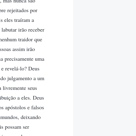
o, mas nunca são
re rejeitados por
s eles traíram a
labutar irão receber
 nenhum traidor que
ssoas assim irão
ssa precisamente uma
 e revelá-lo? Deus
o do julgamento a um
m livremente seus
ibuição a eles. Deus
os apóstolos e falsos
s imundos, deixando
is possam ser