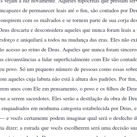
is vejam a luz novamente. Aqueles hipócritas que prestam ser
ncapazes de permanecer leais até o fim, são contados por De
conspirem com os malvados e se tornem parte de sua corja de
Deus descarta e desconsidera aqueles que nunca foram leais a
sforço e aniquilará a todos na mudança das eras. Eles não exis
o acesso ao reino de Deus. Aqueles que nunca foram sincero
as circunstâncias a lidar superficialmente com Ele são contad
Seu povo. Só um pequeno número de pessoas como essas sobre
com aqueles cuja labuta não está à altura dos padrões. Por fim
forem unos com Ele em pensamento, o povo e os filhos de De
us a serem sacerdotes. Eles serão a destilação da obra de De
 enquadrados em nenhuma categoria estabelecida por Deus, e
 — e vocês certamente podem imaginar qual será o desfecho de
ia dizer; a estrada que vocês escolherem será uma decisão su