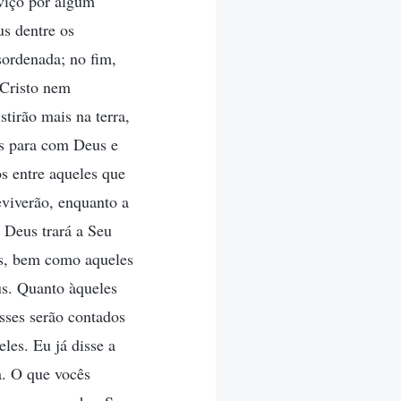
viço por algum
us dentre os
sordenada; no fim,
 Cristo nem
tirão mais na terra,
s para com Deus e
os entre aqueles que
viverão, enquanto a
, Deus trará a Seu
us, bem como aqueles
us. Quanto àqueles
sses serão contados
les. Eu já disse a
a. O que vocês