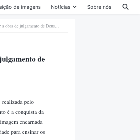
sição de imagens
Notícias
Sobre nós
d. As consequências e o desfecho de não aceitar a obra de julgamento de Deus nos últimos dias
 julgamento de
 realizada pelo
to é a conquista da
o imagem encarnada
rdade para ensinar os