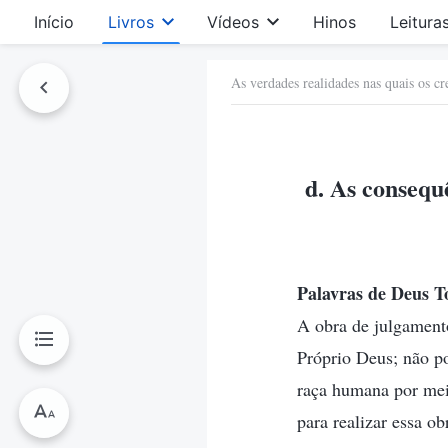
Início
Livros
Vídeos
Hinos
Leitura
As verdades realidades nas quais os c
d. As consequ
Palavras de Deus T
A obra de julgamento
Próprio Deus; não p
raça humana por mei
para realizar essa ob