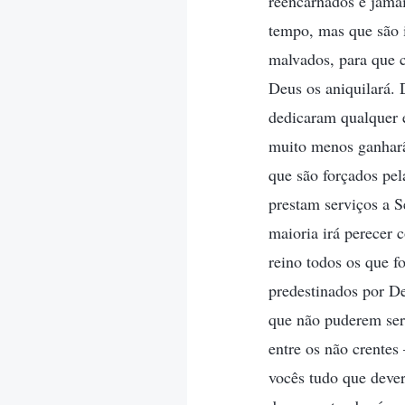
reencarnados e jama
tempo, mas que são i
malvados, para que 
Deus os aniquilará. 
dedicaram qualquer e
muito menos ganharã
que são forçados pel
prestam serviços a 
maioria irá perecer 
reino todos os que 
predestinados por De
que não puderem ser
entre os não crentes
vocês tudo que dever