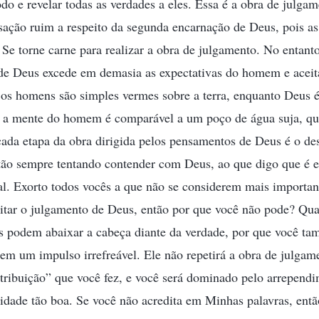
 e revelar todas as verdades a eles. Essa é a obra de julga
ação ruim a respeito da segunda encarnação de Deus, pois a
s Se torne carne para realizar a obra de julgamento. No entant
de Deus excede em demasia as expectativas do homem e aceitá-
os homens são simples vermes sobre a terra, enquanto Deus 
; a mente do homem é comparável a um poço de água suja, qu
ada etapa da obra dirigida pelos pensamentos de Deus é o des
tão sempre tentando contender com Deus, ao que digo que é e
nal. Exorto todos vocês a que não se considerem mais importan
itar o julgamento de Deus, então por que você não pode? Qua
os podem abaixar a cabeça diante da verdade, por que você t
em um impulso irrefreável. Ele não repetirá a obra de julga
tribuição” que você fez, e você será dominado pelo arrependi
dade tão boa. Se você não acredita em Minhas palavras, entã