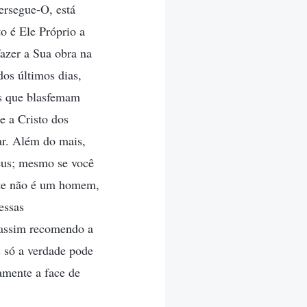
ersegue-O, está
o é Ele Próprio a
azer a Sua obra na
dos últimos dias,
os que blasfemam
e a Cristo dos
ar. Além do mais,
Deus; mesmo se você
iste não é um homem,
essas
 assim recomendo a
s só a verdade pode
vamente a face de