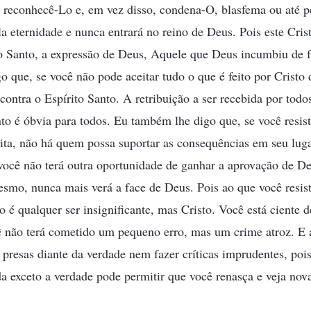
 reconhecê-Lo e, em vez disso, condena-O, blasfema ou até p
a eternidade e nunca entrará no reino de Deus. Pois este Crist
to Santo, a expressão de Deus, Aquele que Deus incumbiu de f
o que, se você não pode aceitar tudo o que é feito por Cristo 
contra o Espírito Santo. A retribuição a ser recebida por tod
nto é óbvia para todos. Eu também lhe digo que, se você resist
eita, não há quem possa suportar as consequências em seu lug
 você não terá outra oportunidade de ganhar a aprovação de 
mesmo, nunca mais verá a face de Deus. Pois ao que você res
o é qualquer ser insignificante, mas Cristo. Você está ciente d
 não terá cometido um pequeno erro, mas um crime atroz. E
 presas diante da verdade nem fazer críticas imprudentes, poi
ada exceto a verdade pode permitir que você renasça e veja no