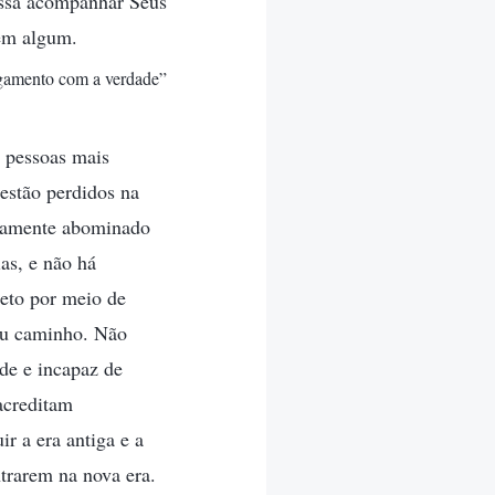
ossa acompanhar Seus
em algum.
ulgamento com a verdade”
s pessoas mais
 estão perdidos na
ernamente abominado
as, e não há
eto por meio de
Seu caminho. Não
de e incapaz de
 acreditam
r a era antiga e a
ntrarem na nova era.