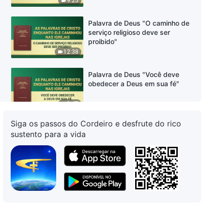
9:25
Palavra de Deus "O caminho de
serviço religioso deve ser
proibido"
12:38
Palavra de Deus "Você deve
obedecer a Deus em sua fé"
9:47
Siga os passos do Cordeiro e desfrute do rico
Palavra de Deus "É muito
sustento para a vida
importante estabelecer um
relacionamento normal com
Deus"
18:30
Palavra de Deus "Uma vida
espiritual normal conduz as
pessoas à trilha certa"
9:42