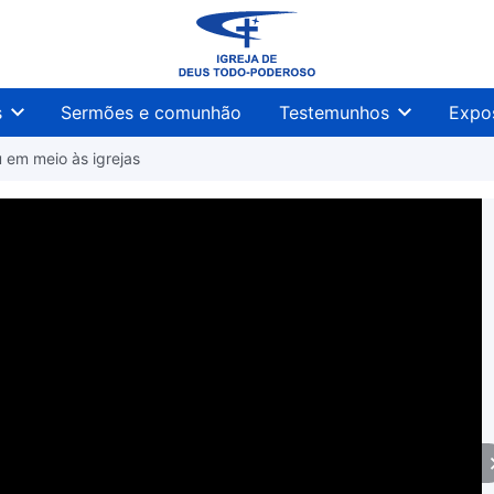
s
Sermões e comunhão
Testemunhos
Expo
 em meio às igrejas