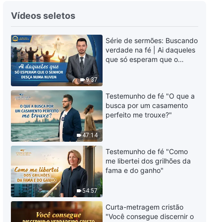
Palavra de Deus "Promessas
Vídeos seletos
para aqueles que foram
aperfeiçoados"
Série de sermões: Buscando
16:16
verdade na fé | Ai daqueles
que só esperam que o
Palavra de Deus "Os perversos
Senhor desça numa nuvem
certamente serão punidos"
9:37
14:54
Testemunho de fé "O que a
busca por um casamento
perfeito me trouxe?"
Palavra de Deus "Como servir
em harmonia com a vontade de
Deus"
47:14
18:32
Testemunho de fé "Como
me libertei dos grilhões da
Palavra de Deus "Como
fama e do ganho"
conhecer a realidade"
54:57
12:59
Curta-metragem cristão
"Você consegue discernir o