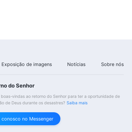
19:53
Palavra de Deus "Concentre-se
mais na realidade"
23:43
Palavra de Deus "Guardando os
mandamentos e praticando a
verdade"
Exposição de imagens
Notícias
Sobre nós
16:19
Palavra de Deus "Você deveria
rno do Senhor
saber que o Deus prático é o
Próprio Deus"
 boas-vindas ao retorno do Senhor para ter a oportunidade de
18:25
ão de Deus durante os desastres?
Saiba mais
Palavra de Deus "Só pôr a
verdade em prática é possuir
 conosco no Messenger
realidade"
18:44