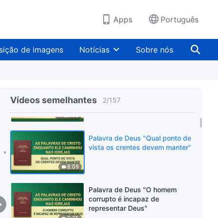
Apps
Português
sição de imagens
Notícias
Sobre nós
Palavra de Deus "Somente
aquele que experimenta a obra
Vídeos semelhantes
2
/
157
de Deus verdadeiramente crê
em Deus"
25:38
Palavra de Deus "Qual ponto de
vista os crentes devem manter"
8:09
Palavra de Deus "O homem
corrupto é incapaz de
representar Deus"