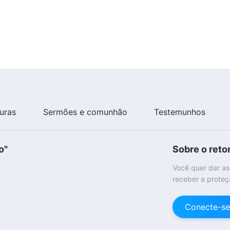
turas
Sermões e comunhão
Testemunhos
o"
Sobre o reto
Você quer dar as
receber a proteç
Conecte-se