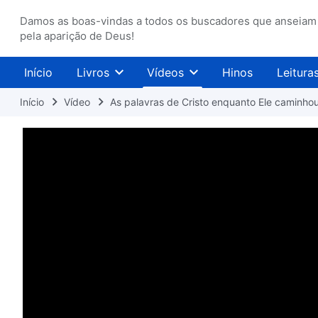
Damos as boas-vindas a todos os buscadores que anseiam
pela aparição de Deus!
Início
Livros
Vídeos
Hinos
Leitura
Início
Vídeo
As palavras de Cristo enquanto Ele caminhou