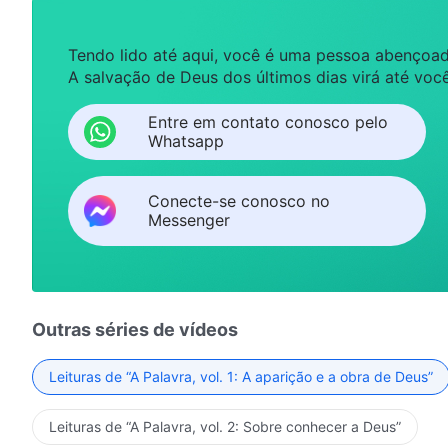
Tendo lido até aqui, você é uma pessoa abençoad
A salvação de Deus dos últimos dias virá até você
Entre em contato conosco pelo
Whatsapp
Conecte-se conosco no
Messenger
Outras séries de vídeos
Leituras de “A Palavra, vol. 1: A aparição e a obra de Deus”
Leituras de “A Palavra, vol. 2: Sobre conhecer a Deus”