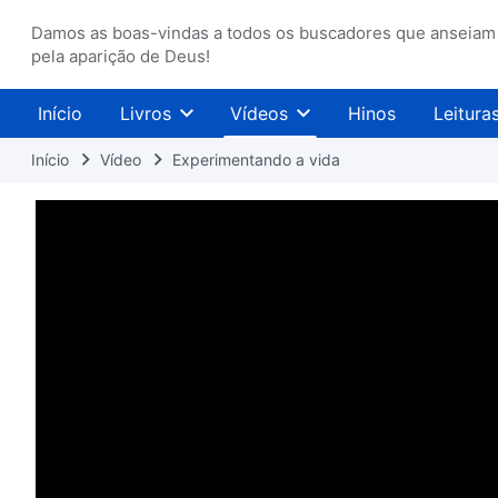
Damos as boas-vindas a todos os buscadores que anseiam
pela aparição de Deus!
Início
Livros
Vídeos
Hinos
Leitura
Início
Vídeo
Experimentando a vida