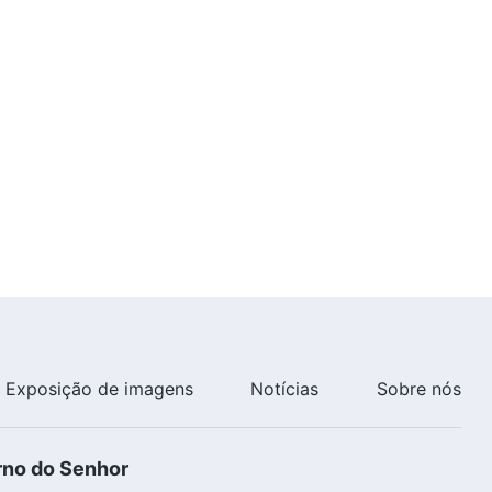
tribulação
35:00
Testemunhos experienciais
cristãos, Ep. 934: Reflexões
sobre a ideia de "fazer o melhor
para lidar fielmente com o que
35:05
as outras pessoas lhe
confiaram"
Testemunhos experienciais
cristãos, Ep. 933: Como devo
tratar a bondade de minha mãe?
43:17
Testemunhos experienciais
cristãos, Ep. 932: Buscar
apenas desfrutar das graças é
crer verdadeiramente em Deus?
49:57
Exposição de imagens
Notícias
Sobre nós
Testemunhos experienciais
cristãos, Ep. 930: Despertando
do sonho de ganhar bênçãos
rno do Senhor
46:55