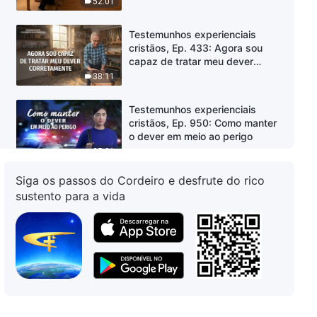
52:01
Testemunhos experienciais
cristãos, Ep. 433: Agora sou
capaz de tratar meu dever
corretamente
38:11
Testemunhos experienciais
cristãos, Ep. 950: Como manter
o dever em meio ao perigo
35:01
Siga os passos do Cordeiro e desfrute do rico
Testemunhos experienciais
sustento para a vida
cristãos, Ep. 949: Não me
arrependo de não ter prestado o
exame de seleção do mestrado
51:26
Testemunhos experienciais
cristãos, Ep. 948: Não há
distinções de status entre os
diferentes deveres
35:40