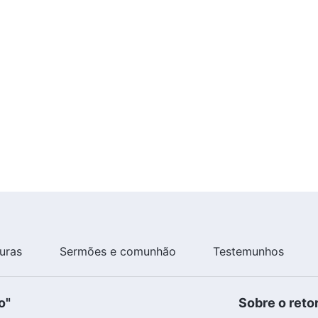
turas
Sermões e comunhão
Testemunhos
o"
Sobre o reto