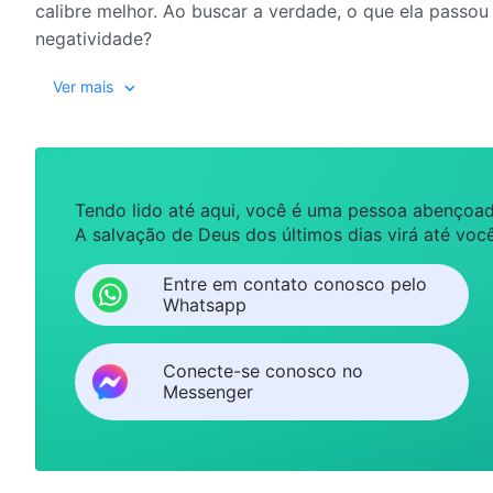
calibre melhor. Ao buscar a verdade, o que ela passo
negatividade?
Ver mais
Tendo lido até aqui, você é uma pessoa abençoad
A salvação de Deus dos últimos dias virá até você
Entre em contato conosco pelo
Whatsapp
Conecte-se conosco no
Messenger