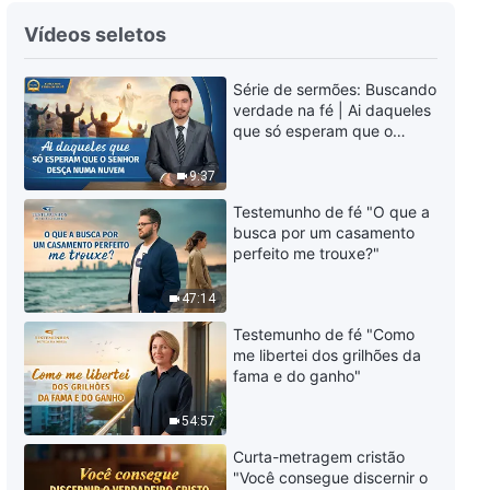
Testemunhos experienciais
Vídeos seletos
cristãos, Ep. 947: Já não
reclamo que meu destino é ruim
Série de sermões: Buscando
55:09
verdade na fé | Ai daqueles
que só esperam que o
Testemunhos experienciais
Senhor desça numa nuvem
cristãos, Ep. 946: Aprendi a
9:37
cooperar em harmonia com os
outros
36:47
Testemunho de fé "O que a
busca por um casamento
perfeito me trouxe?"
Testemunhos experienciais
cristãos, Ep. 945: Finalmente
47:14
ganhei alguma autoconsciência
1:00:02
Testemunho de fé "Como
me libertei dos grilhões da
Testemunhos experienciais
fama e do ganho"
cristãos, Ep. 944: Minha doença
foi uma bênção de Deus para
54:57
mim
32:27
Curta-metragem cristão
"Você consegue discernir o