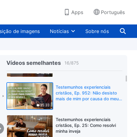
tormento da doença me ensinou
a me submeter
37:10
Apps
Português
Testemunhos experienciais
cristãos, Ep. 45: O que ganhei
sição de imagens
Notícias
Sobre nós
após um fracasso amargo
48:53
Testemunhos experienciais
cristãos, Ep. 953: Ser
Vídeos semelhantes
16
/
875
perfunctório no dever é
realmente perigoso
43:46
Testemunhos experienciais
cristãos, Ep. 952: Não desisto
mais de mim por causa do meu
calibre baixo
35:33
Testemunhos experienciais
cristãos, Ep. 25: Como resolvi
minha inveja