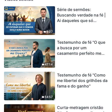
Série de sermões:
Buscando verdade na fé |
Ai daqueles que só
esperam que o Senhor
desça numa nuvem
9:37
Testemunho de fé "O que
a busca por um
casamento perfeito me
trouxe?"
47:14
Testemunho de fé "Como
me libertei dos grilhões da
fama e do ganho"
54:57
Curta-metragem cristão