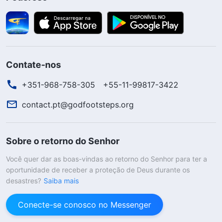
Contate-nos
+351-968-758-305
+55-11-99817-3422
contact.pt@godfootsteps.org
Sobre o retorno do Senhor
Você quer dar as boas-vindas ao retorno do Senhor para ter a
oportunidade de receber a proteção de Deus durante os
desastres?
Saiba mais
Conecte-se conosco no Messenger