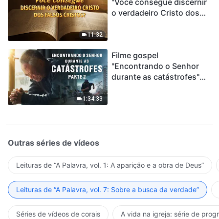
"Você consegue discernir
o verdadeiro Cristo dos
falsos cristos?"
11:32
Filme gospel
"Encontrando o Senhor
durante as catástrofes"
(Parte 2) A Terra está
entrando em um “Evento
1:34:33
de extinção em massa”. As
catástrofes ccontecem, a
humanidade está
entrando em contagem
Outras séries de vídeos
regressiva, você
encontrou uma maneira
Leituras de “A Palavra, vol. 1: A aparição e a obra de Deus”
de sobreviver?
Leituras de “A Palavra, vol. 7: Sobre a busca da verdade”
Séries de vídeos de corais
A vida na igreja: série de pro