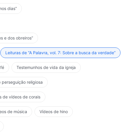
mos dias”
es e dos obreiros”
Leituras de “A Palavra, vol. 7: Sobre a busca da verdade”
fé
Testemunhos de vida da igreja
 perseguição religiosa
s de vídeos de corais
eos de música
Vídeos de hino