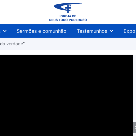
s
Sermões e comunhão
Testemunhos
Expo
a da verdade”