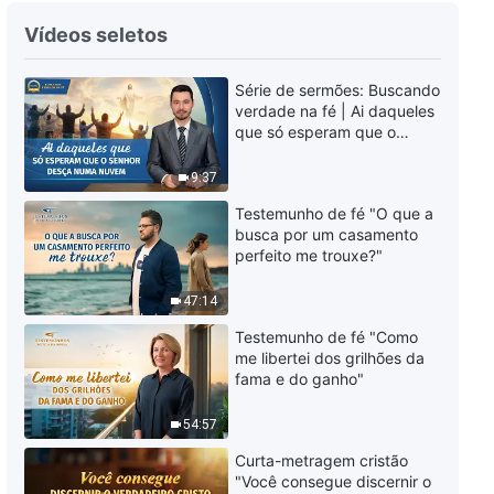
Vídeos seletos
Série de sermões: Buscando
verdade na fé | Ai daqueles
que só esperam que o
Senhor desça numa nuvem
9:37
Testemunho de fé "O que a
busca por um casamento
perfeito me trouxe?"
47:14
Testemunho de fé "Como
me libertei dos grilhões da
fama e do ganho"
54:57
Curta-metragem cristão
"Você consegue discernir o