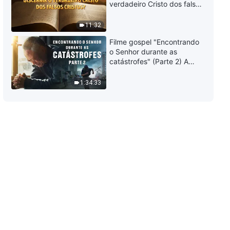
verdadeiro Cristo dos falsos
cristos?"
11:32
Filme gospel "Encontrando
o Senhor durante as
catástrofes" (Parte 2) A
Terra está entrando em um
“Evento de extinção em
1:34:33
massa”. As catástrofes
ccontecem, a humanidade
está entrando em contagem
regressiva, você encontrou
uma maneira de sobreviver?