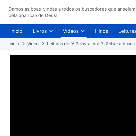
Damos as boas-vindas a todos os buscadores que anseiam
pela aparição de Deus!
Início
Livros
Vídeos
Hinos
Leitura
Início
Vídeo
Leituras de “A Palavra, vol. 7: Sobre a busc