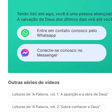
Tendo lido até aqui, você é uma pessoa abençoad
A salvação de Deus dos últimos dias virá até você
Entre em contato conosco pelo
Whatsapp
Conecte-se conosco no
Messenger
Outras séries de vídeos
Leituras de “A Palavra, vol. 1: A aparição e a obra de Deus”
Leituras de “A Palavra, vol. 2: Sobre conhecer a Deus”