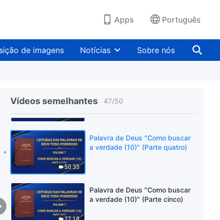
43:44
Apps
Português
Palavra de Deus "Como buscar
a verdade (10)" (Parte dois)
sição de imagens
Notícias
Sobre nós
37:39
Palavra de Deus "Como buscar
a verdade (10)" (Parte três)
Vídeos semelhantes
47
/
50
38:50
Palavra de Deus "Como buscar
a verdade (10)" (Parte quatro)
50:35
Palavra de Deus "Como buscar
a verdade (10)" (Parte cinco)
27:18