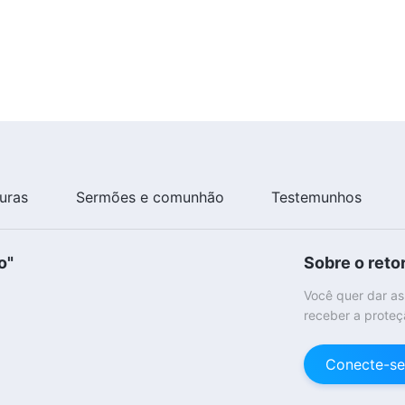
turas
Sermões e comunhão
Testemunhos
o"
Sobre o reto
Você quer dar as
receber a proteç
Conecte-se