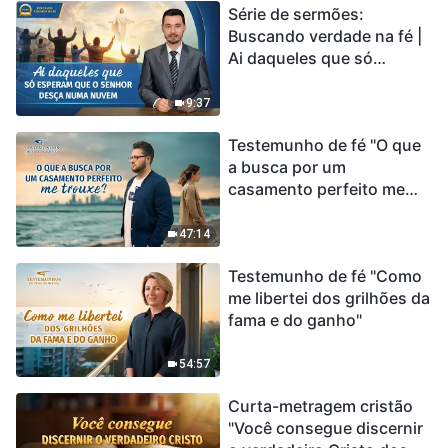
Série de sermões:
Buscando verdade na fé |
Ai daqueles que só
esperam que o Senhor
desça numa nuvem
9:37
Testemunho de fé "O que
a busca por um
casamento perfeito me
trouxe?"
47:14
Testemunho de fé "Como
me libertei dos grilhões da
fama e do ganho"
54:57
Curta-metragem cristão
"Você consegue discernir