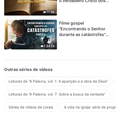
o verdadeiro Cristo dos
falsos cristos?"
11:32
Filme gospel
"Encontrando o Senhor
durante as catástrofes"
(Parte 2) A Terra está
entrando em um “Evento
1:34:33
de extinção em massa”. As
catástrofes ccontecem, a
humanidade está
entrando em contagem
Outras séries de vídeos
regressiva, você
encontrou uma maneira
Leituras de “A Palavra, vol. 1: A aparição e a obra de Deus”
de sobreviver?
Leituras de “A Palavra, vol. 7: Sobre a busca da verdade”
Séries de vídeos de corais
A vida na igreja: série de pro