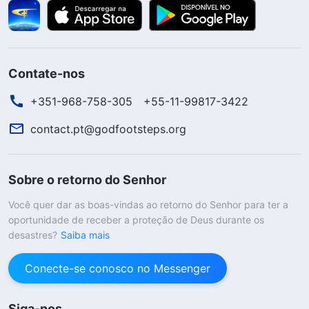
Contate-nos
+351-968-758-305
+55-11-99817-3422
contact.pt@godfootsteps.org
Sobre o retorno do Senhor
Você quer dar as boas-vindas ao retorno do Senhor para ter a
oportunidade de receber a proteção de Deus durante os
desastres?
Saiba mais
Conecte-se conosco no Messenger
Siga-nos