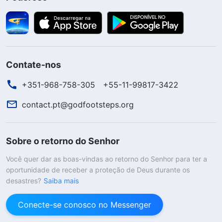
Contate-nos
+351-968-758-305
+55-11-99817-3422
contact.pt@godfootsteps.org
Sobre o retorno do Senhor
Você quer dar as boas-vindas ao retorno do Senhor para ter a
oportunidade de receber a proteção de Deus durante os
desastres?
Saiba mais
Conecte-se conosco no Messenger