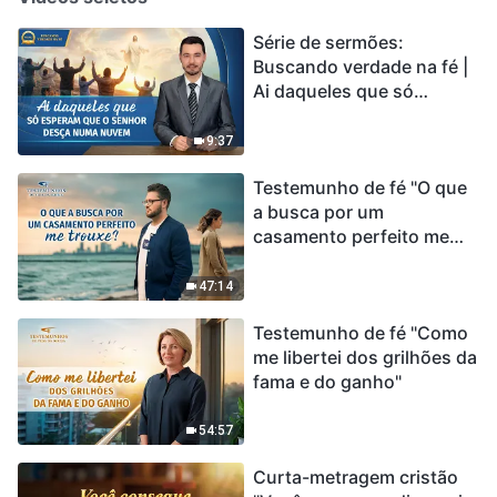
Série de sermões:
Buscando verdade na fé |
Ai daqueles que só
esperam que o Senhor
desça numa nuvem
9:37
Testemunho de fé "O que
a busca por um
casamento perfeito me
trouxe?"
47:14
Testemunho de fé "Como
me libertei dos grilhões da
fama e do ganho"
54:57
Curta-metragem cristão