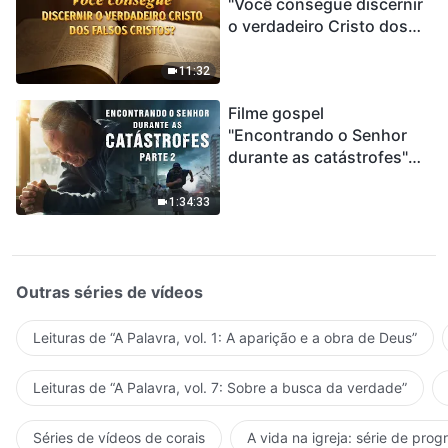
"Você consegue discernir
o verdadeiro Cristo dos
falsos cristos?"
11:32
Filme gospel
"Encontrando o Senhor
durante as catástrofes"
(Parte 2) A Terra está
entrando em um “Evento
1:34:33
de extinção em massa”. As
catástrofes ccontecem, a
humanidade está
entrando em contagem
Outras séries de vídeos
regressiva, você
encontrou uma maneira
Leituras de “A Palavra, vol. 1: A aparição e a obra de Deus”
de sobreviver?
Leituras de “A Palavra, vol. 7: Sobre a busca da verdade”
Séries de vídeos de corais
A vida na igreja: série de pro