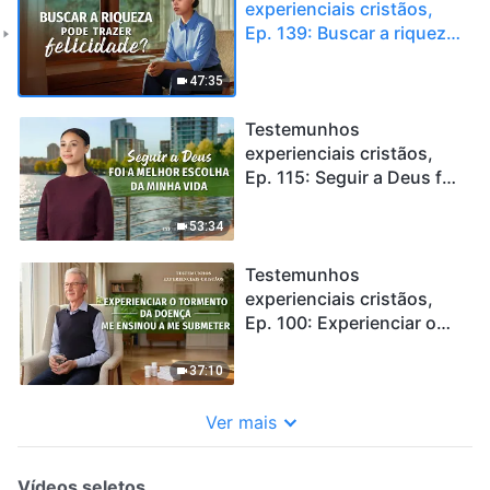
experienciais cristãos,
Ep. 139: Buscar a riqueza
pode trazer felicidade?
47:35
Testemunhos
experienciais cristãos,
Ep. 115: Seguir a Deus foi
a melhor escolha da
minha vida
53:34
Testemunhos
experienciais cristãos,
Ep. 100: Experienciar o
tormento da doença me
ensinou a me submeter
37:10
Ver mais
Vídeos seletos