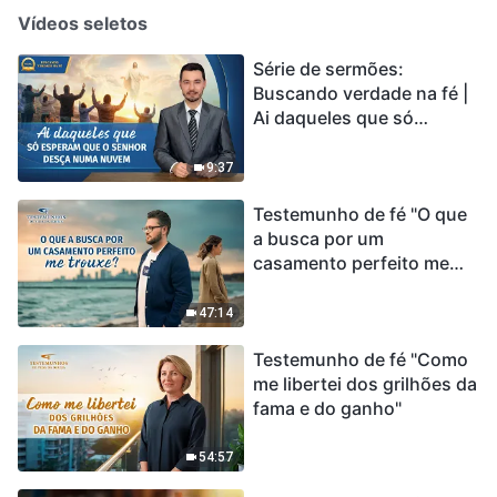
Vídeos seletos
Série de sermões:
Buscando verdade na fé |
Ai daqueles que só
esperam que o Senhor
desça numa nuvem
9:37
Testemunho de fé "O que
a busca por um
casamento perfeito me
trouxe?"
47:14
Testemunho de fé "Como
me libertei dos grilhões da
fama e do ganho"
54:57