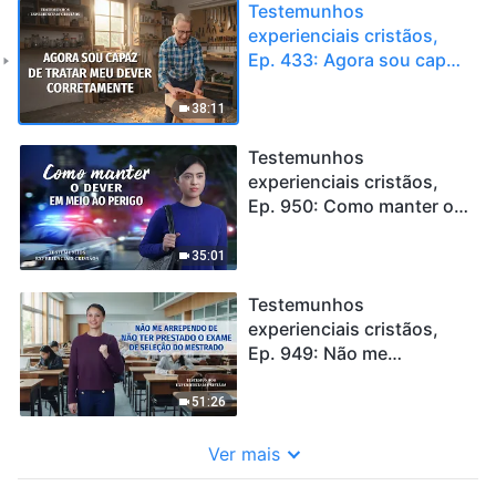
Testemunhos
experienciais cristãos,
Ep. 433: Agora sou capaz
de tratar meu dever
corretamente
38:11
Testemunhos
experienciais cristãos,
Ep. 950: Como manter o
dever em meio ao perigo
35:01
Testemunhos
experienciais cristãos,
Ep. 949: Não me
arrependo de não ter
prestado o exame de
51:26
seleção do mestrado
Ver mais