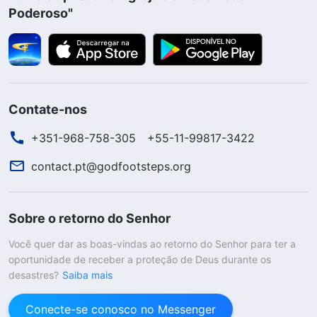
Poderoso"
Contate-nos
+351-968-758-305
+55-11-99817-3422
contact.pt@godfootsteps.org
Sobre o retorno do Senhor
Você quer dar as boas-vindas ao retorno do Senhor para ter a
oportunidade de receber a proteção de Deus durante os
desastres?
Saiba mais
Conecte-se conosco no Messenger