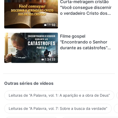
Curta-metragem cristão
"Você consegue discernir
o verdadeiro Cristo dos
falsos cristos?"
11:32
Filme gospel
"Encontrando o Senhor
durante as catástrofes"
(Parte 2) A Terra está
entrando em um “Evento
1:34:33
de extinção em massa”. As
catástrofes ccontecem, a
humanidade está
entrando em contagem
Outras séries de vídeos
regressiva, você
encontrou uma maneira
Leituras de “A Palavra, vol. 1: A aparição e a obra de Deus”
de sobreviver?
Leituras de “A Palavra, vol. 7: Sobre a busca da verdade”