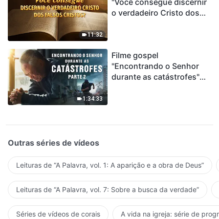
"Você consegue discernir
o verdadeiro Cristo dos
falsos cristos?"
11:32
Filme gospel
"Encontrando o Senhor
durante as catástrofes"
(Parte 2) A Terra está
entrando em um “Evento
1:34:33
de extinção em massa”. As
catástrofes ccontecem, a
humanidade está
entrando em contagem
Outras séries de vídeos
regressiva, você
encontrou uma maneira
Leituras de “A Palavra, vol. 1: A aparição e a obra de Deus”
de sobreviver?
Leituras de “A Palavra, vol. 7: Sobre a busca da verdade”
Séries de vídeos de corais
A vida na igreja: série de pro