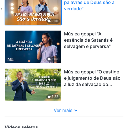
palavras de Deus são a
verdade"
3:38
Música gospel "A
essência de Satanás é
selvagem e perversa"
5:06
Música gospel "O castigo
e julgamento de Deus são
a luz da salvação do
homem"
3:22
Ver mais
Vídeos seletos