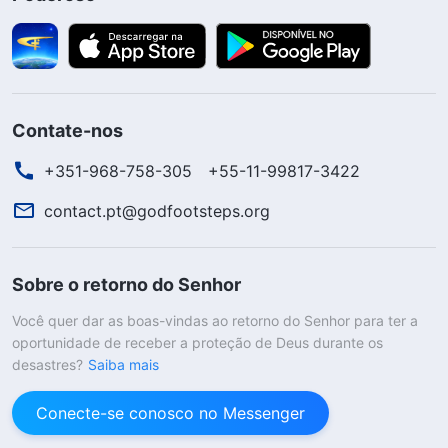
Contate-nos
+351-968-758-305
+55-11-99817-3422
contact.pt@godfootsteps.org
Sobre o retorno do Senhor
Você quer dar as boas-vindas ao retorno do Senhor para ter a
oportunidade de receber a proteção de Deus durante os
desastres?
Saiba mais
Conecte-se conosco no Messenger