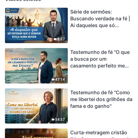
Série de sermões:
Buscando verdade na fé |
Ai daqueles que só
esperam que o Senhor
desça numa nuvem
9:37
Testemunho de fé "O que
a busca por um
casamento perfeito me
trouxe?"
47:14
Testemunho de fé "Como
me libertei dos grilhões da
fama e do ganho"
54:57
Curta-metragem cristão