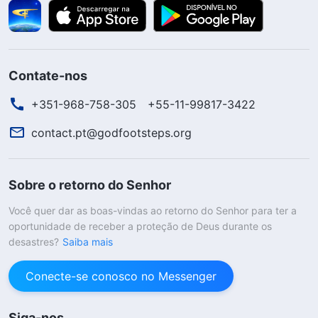
Contate-nos
+351-968-758-305
+55-11-99817-3422
contact.pt@godfootsteps.org
Sobre o retorno do Senhor
Você quer dar as boas-vindas ao retorno do Senhor para ter a
oportunidade de receber a proteção de Deus durante os
desastres?
Saiba mais
Conecte-se conosco no Messenger
Siga-nos