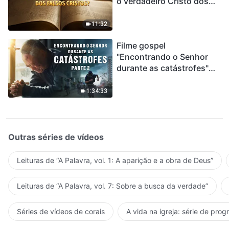
o verdadeiro Cristo dos
falsos cristos?"
11:32
Filme gospel
"Encontrando o Senhor
durante as catástrofes"
(Parte 2) A Terra está
entrando em um “Evento
1:34:33
de extinção em massa”. As
catástrofes ccontecem, a
humanidade está
entrando em contagem
Outras séries de vídeos
regressiva, você
encontrou uma maneira
Leituras de “A Palavra, vol. 1: A aparição e a obra de Deus”
de sobreviver?
Leituras de “A Palavra, vol. 7: Sobre a busca da verdade”
Séries de vídeos de corais
A vida na igreja: série de pro