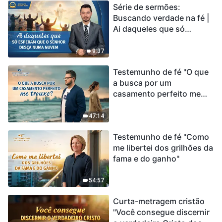
Série de sermões:
Buscando verdade na fé |
Ai daqueles que só
esperam que o Senhor
desça numa nuvem
9:37
Testemunho de fé "O que
a busca por um
casamento perfeito me
trouxe?"
47:14
Testemunho de fé "Como
me libertei dos grilhões da
fama e do ganho"
54:57
Curta-metragem cristão
"Você consegue discernir