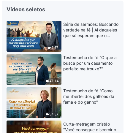
Música gospel "Entregue seu
Vídeos seletos
coração diante de Deus se você
crê Nele"
Série de sermões: Buscando
5:11
verdade na fé | Ai daqueles
que só esperam que o
Música gospel "Todas as
Senhor desça numa nuvem
palavras de Deus são a
9:37
verdade"
3:38
Testemunho de fé "O que a
busca por um casamento
perfeito me trouxe?"
Música gospel "A essência de
Satanás é selvagem e perversa"
47:14
5:06
Testemunho de fé "Como
me libertei dos grilhões da
Música gospel "O castigo e
fama e do ganho"
julgamento de Deus são a luz da
salvação do homem"
54:57
3:22
Curta-metragem cristão
"Você consegue discernir o
Música gospel "Aqueles que