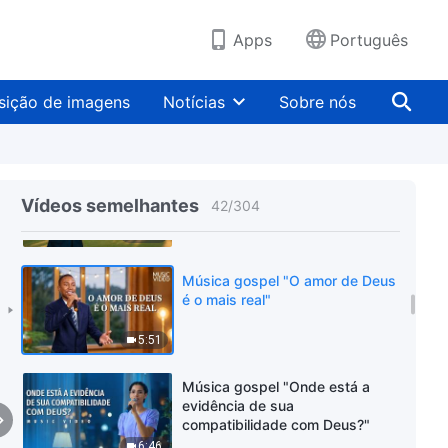
você pode amar
verdadeiramente a Deus"
4:41
Apps
Português
Música gospel "Cada dia que
vocês vivem agora é crucial"
sição de imagens
Notícias
Sobre nós
5:34
Música gospel "Como ser
aperfeiçoado"
Vídeos semelhantes
42
/
304
5:48
Música gospel "O amor de Deus
é o mais real"
5:51
Música gospel "Onde está a
evidência de sua
compatibilidade com Deus?"
6:46