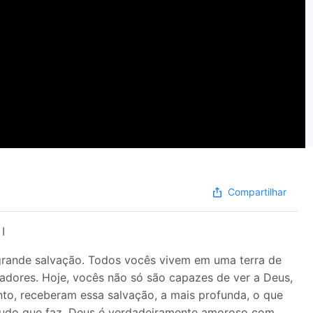
Compartilhar
I
grande salvação. Todos vocês vivem em uma terra de
cadores. Hoje, vocês não só são capazes de ver a Deus,
to, receberam essa salvação, a mais profunda, o que
tudo que faz, Deus é verdadeiramente amoroso com