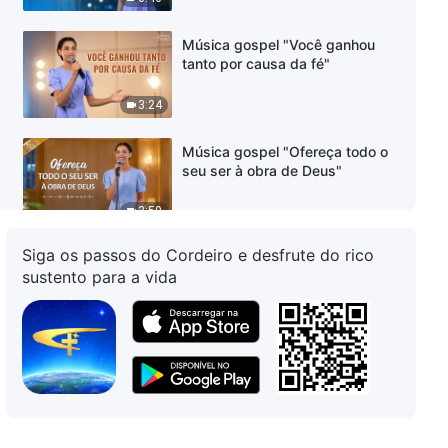
Música gospel "Você ganhou
tanto por causa da fé"
3:24
Música gospel "Ofereça todo o
seu ser à obra de Deus"
3:59
Siga os passos do Cordeiro e desfrute do rico
Música gospel "Satanás
sustento para a vida
controla os pensamentos das
pessoas com fama e ganho"
5:12
Música gospel "O único desejo
de Deus"
4:20