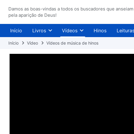
Damos as boas-vindas a todos os buscadores que anseiam
pela aparição de Deus!
Início
Livros
Vídeos
Hinos
Leitura
Início
Vídeo
Vídeos de música de hinos