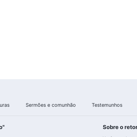
turas
Sermões e comunhão
Testemunhos
o"
Sobre o reto