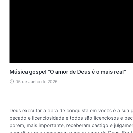
Música gospel "O amor de Deus é o mais real"
05 de Junho de 2026
Deus executar a obra de conquista em vocês é a sua 
pecado e licenciosidade e todos são licenciosos e pe
porém, mais importante, receberam castigo e julgamen
quer dizer que receberam o maior amor de Deus. Em 