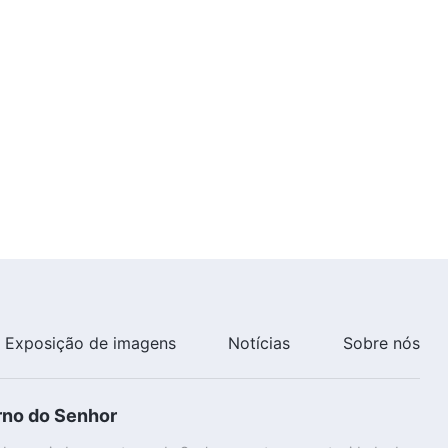
3:45
Música gospel "O efeito da
verdadeira oração"
5:56
Música gospel "Você deve ter a
determinação e a coragem de
ser aperfeiçoado"
5:15
Música gospel "Deus espera
que o homem seja sincero para
com Suas palavras"
5:50
Exposição de imagens
Notícias
Sobre nós
Música gospel "Se entrar na
senda de buscar a verdade,
você terá esperança de ser
rno do Senhor
salvo"
6:11