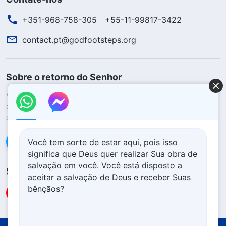
+351-968-758-305
+55-11-99817-3422
contact.pt@godfootsteps.org
Sobre o retorno do Senhor
Você quer dar as boas-vindas ao retorno do Senhor para ter a
oportunidade de receber a proteção de Deus durante os
desastres?
Saiba mais
Conecte-se conosco no Messenger
Você tem sorte de estar aqui, pois isso
significa que Deus quer realizar Sua obra de
salvação em você. Você está disposto a
Siga-nos
aceitar a salvação de Deus e receber Suas
bênçãos?