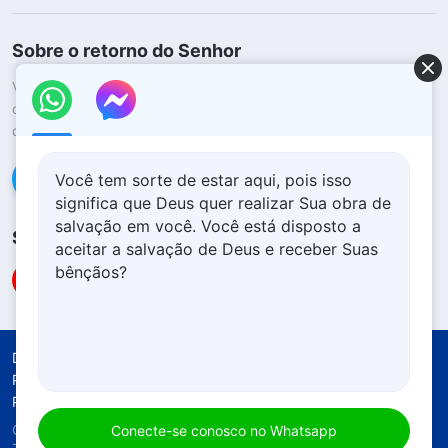
Sobre o retorno do Senhor
Você quer dar as boas-vindas ao retorno do Senhor para ter a
oportunidade de receber a proteção de Deus durante os
desastres?
Saiba mais
Conecte-se conosco no Messenger
Você tem sorte de estar aqui, pois isso
significa que Deus quer realizar Sua obra de
salvação em você. Você está disposto a
Siga-nos
aceitar a salvação de Deus e receber Suas
bênçãos?
Declaração Solene
Termos de Uso
Política de Privacidade
Créditos
Política de Cookies
Copyright © 2026
Igreja de Deus Todo-Poderoso.
Conecte-se conosco no Whatsapp