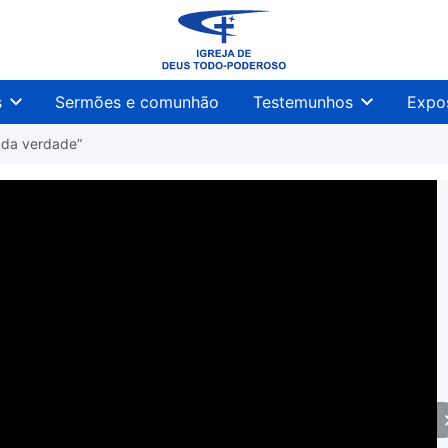
s
Sermões e comunhão
Testemunhos
Expo
a da verdade”