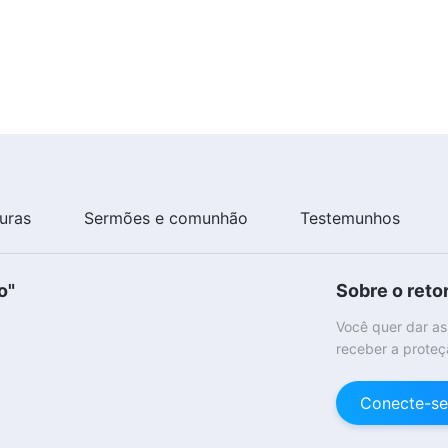
turas
Sermões e comunhão
Testemunhos
o"
Sobre o reto
Você quer dar as
receber a proteç
Conecte-se