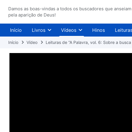
Damos as boas-vindas a todos os buscadores que anseiam
pela aparição de Deus!
Início
Livros
Vídeos
Hinos
Leitura
Início
Vídeo
Leituras de “A Palavra, vol. 6: Sobre a busc