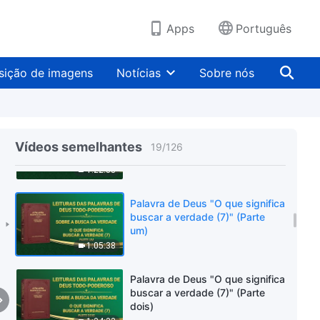
um)
1:09:00
Apps
Português
Palavra de Deus "O que significa
buscar a verdade (6)" (Parte
sição de imagens
Notícias
Sobre nós
dois)
1:35:47
Palavra de Deus "O que significa
buscar a verdade (6)" (Parte
Vídeos semelhantes
19
/
126
três)
1:22:38
Palavra de Deus "O que significa
buscar a verdade (7)" (Parte
um)
1:05:38
Palavra de Deus "O que significa
buscar a verdade (7)" (Parte
dois)