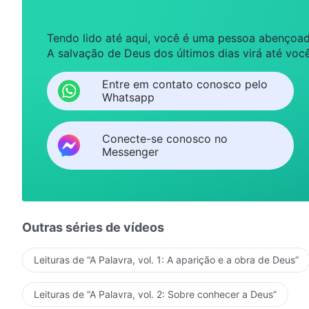
Tendo lido até aqui, você é uma pessoa abençoad
A salvação de Deus dos últimos dias virá até você
Entre em contato conosco pelo
Whatsapp
Conecte-se conosco no
Messenger
Outras séries de vídeos
Leituras de “A Palavra, vol. 1: A aparição e a obra de Deus”
Leituras de “A Palavra, vol. 2: Sobre conhecer a Deus”