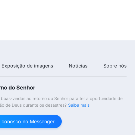
1:06:23
Palavra de Deus "O que significa
buscar a verdade (13)" (Parte
três)
48:01
Palavra de Deus "O que significa
buscar a verdade (14)" (Parte
um)
Exposição de imagens
Notícias
Sobre nós
46:43
Palavra de Deus "O que significa
rno do Senhor
buscar a verdade (14)" (Parte
dois)
 boas-vindas ao retorno do Senhor para ter a oportunidade de
56:06
ão de Deus durante os desastres?
Saiba mais
 conosco no Messenger