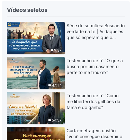
Palavra de Deus "O que significa
Vídeos seletos
buscar a verdade (9)" (Parte
um)
Série de sermões: Buscando
50:38
verdade na fé | Ai daqueles
que só esperam que o
Palavra de Deus "O que significa
Senhor desça numa nuvem
buscar a verdade (9)" (Parte
9:37
dois)
39:53
Testemunho de fé "O que a
busca por um casamento
perfeito me trouxe?"
Palavra de Deus "O que significa
buscar a verdade (9)" (Parte
47:14
três)
1:20:32
Testemunho de fé "Como
me libertei dos grilhões da
Palavra de Deus "O que significa
fama e do ganho"
buscar a verdade (10)" (Parte
um)
54:57
1:01:10
Curta-metragem cristão
"Você consegue discernir o