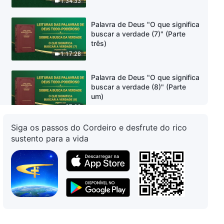
1:34:33
Palavra de Deus "O que significa
buscar a verdade (7)" (Parte
três)
1:17:28
Palavra de Deus "O que significa
buscar a verdade (8)" (Parte
um)
37:38
Siga os passos do Cordeiro e desfrute do rico
Palavra de Deus "O que significa
sustento para a vida
buscar a verdade (8)" (Parte
dois)
1:16:56
Palavra de Deus "O que significa
buscar a verdade (8)" (Parte
três)
35:24