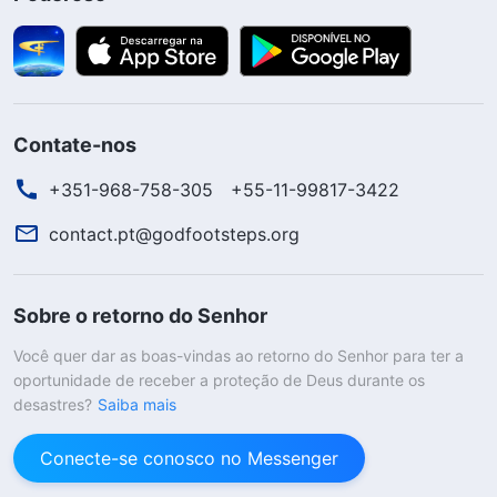
Contate-nos
+351-968-758-305
+55-11-99817-3422
contact.pt@godfootsteps.org
Sobre o retorno do Senhor
Você quer dar as boas-vindas ao retorno do Senhor para ter a
oportunidade de receber a proteção de Deus durante os
desastres?
Saiba mais
Conecte-se conosco no Messenger