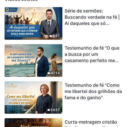
Série de sermões:
Buscando verdade na fé |
Ai daqueles que só
esperam que o Senhor
desça numa nuvem
9:37
Testemunho de fé "O que
a busca por um
casamento perfeito me
trouxe?"
47:14
Testemunho de fé "Como
me libertei dos grilhões da
fama e do ganho"
54:57
Curta-metragem cristão