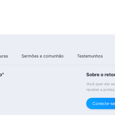
turas
Sermões e comunhão
Testemunhos
o"
Sobre o reto
Você quer dar as
receber a proteç
Conecte-se