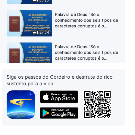
1:33:26
(Parte um)
Palavra de Deus "Só o
conhecimento dos seis tipos de
caracteres corruptos é o
verdadeiro autoconhecimento"
1:27:04
(Parte dois)
Palavra de Deus "Só o
conhecimento dos seis tipos de
caracteres corruptos é o
verdadeiro autoconhecimento"
1:04:33
(Parte três)
Siga os passos do Cordeiro e desfrute do rico
Palavra de Deus "O que é a
sustento para a vida
verdade realidade?" (Parte um)
32:28
Palavra de Deus "O que é a
verdade realidade?" (Parte dois)
1:16:19