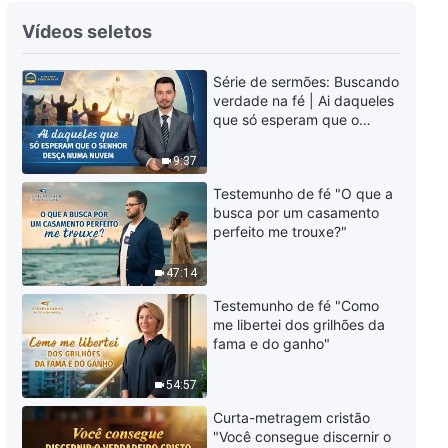
Palavra de Deus "O que é a
Vídeos seletos
verdade realidade?" (Parte três)
Série de sermões: Buscando
1:02:00
verdade na fé | Ai daqueles
que só esperam que o
Palavra de Deus "Em que,
Senhor desça numa nuvem
exatamente, as pessoas têm
9:37
confiado para viver?" (Parte um)
1:17:29
Testemunho de fé "O que a
busca por um casamento
perfeito me trouxe?"
Palavra de Deus "Em que,
exatamente, as pessoas têm
47:14
confiado para viver?" (Parte
dois)
1:26:59
Testemunho de fé "Como
me libertei dos grilhões da
Palavra de Deus "Em que,
fama e do ganho"
exatamente, as pessoas têm
confiado para viver?" (Parte
54:57
três)
1:48:39
Curta-metragem cristão
"Você consegue discernir o