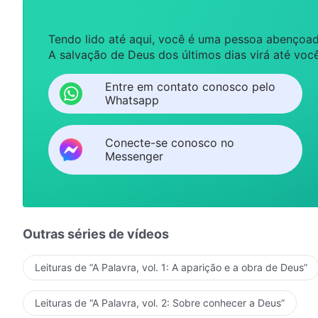
Tendo lido até aqui, você é uma pessoa abençoad
A salvação de Deus dos últimos dias virá até você
Entre em contato conosco pelo
Whatsapp
Conecte-se conosco no
Messenger
Outras séries de vídeos
Leituras de “A Palavra, vol. 1: A aparição e a obra de Deus”
Leituras de “A Palavra, vol. 2: Sobre conhecer a Deus”