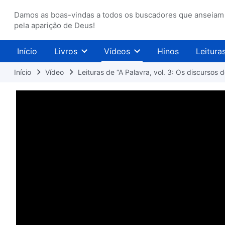
Damos as boas-vindas a todos os buscadores que anseiam
pela aparição de Deus!
Início
Livros
Vídeos
Hinos
Leitura
Início
Vídeo
Leituras de “A Palavra, vol. 3: Os discursos d