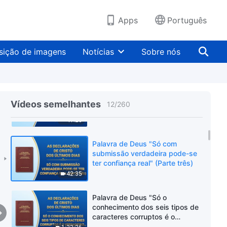
equivocadas pode-se realmente
se transformar" (Parte dois)
52:17
Apps
Português
Palavra de Deus "Só com
submissão verdadeira pode-se
sição de imagens
Notícias
Sobre nós
ter confiança real" (Parte um)
57:03
Palavra de Deus "Só com
submissão verdadeira pode-se
Vídeos semelhantes
12
/
260
ter confiança real" (Parte dois)
41:28
Palavra de Deus "Só com
submissão verdadeira pode-se
ter confiança real" (Parte três)
42:35
Palavra de Deus "Só o
conhecimento dos seis tipos de
caracteres corruptos é o
verdadeiro autoconhecimento"