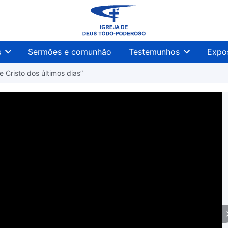
s
Sermões e comunhão
Testemunhos
Expo
e Cristo dos últimos dias”