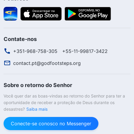
Contate-nos
+351-968-758-305
+55-11-99817-3422
contact.pt@godfootsteps.org
Sobre o retorno do Senhor
Você quer dar as boas-vindas ao retorno do Senhor para ter a
oportunidade de receber a proteção de Deus durante os
desastres?
Saiba mais
Conecte-se conosco no Messenger