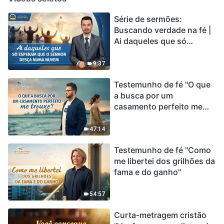
Série de sermões:
Buscando verdade na fé |
Ai daqueles que só
esperam que o Senhor
desça numa nuvem
9:37
Testemunho de fé "O que
a busca por um
casamento perfeito me
trouxe?"
47:14
Testemunho de fé "Como
me libertei dos grilhões da
fama e do ganho"
54:57
Curta-metragem cristão