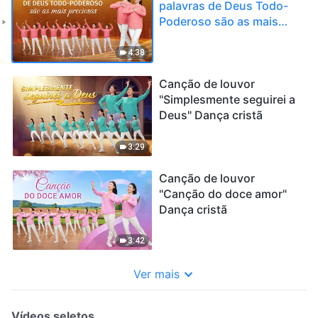
palavras de Deus Todo-
Poderoso são as mais
preciosas" Dança cristã
4:38
Canção de louvor
"Simplesmente seguirei a
Deus" Dança cristã
3:29
Canção de louvor
"Canção do doce amor"
Dança cristã
3:42
Ver mais
Vídeos seletos