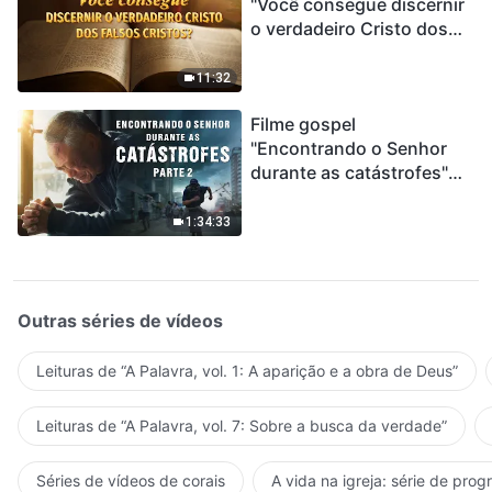
"Você consegue discernir
o verdadeiro Cristo dos
falsos cristos?"
11:32
Filme gospel
"Encontrando o Senhor
durante as catástrofes"
(Parte 2) A Terra está
entrando em um “Evento
1:34:33
de extinção em massa”. As
catástrofes ccontecem, a
humanidade está
entrando em contagem
Outras séries de vídeos
regressiva, você
encontrou uma maneira
Leituras de “A Palavra, vol. 1: A aparição e a obra de Deus”
de sobreviver?
Leituras de “A Palavra, vol. 7: Sobre a busca da verdade”
Séries de vídeos de corais
A vida na igreja: série de pro