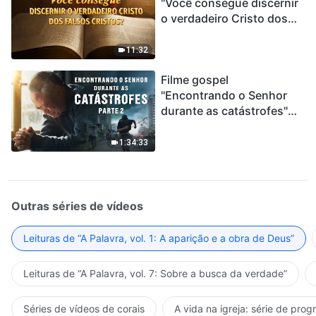
"Você consegue discernir
o verdadeiro Cristo dos
falsos cristos?"
11:32
Filme gospel
"Encontrando o Senhor
durante as catástrofes"
(Parte 2) A Terra está
entrando em um “Evento
1:34:33
de extinção em massa”. As
catástrofes ccontecem, a
humanidade está
entrando em contagem
Outras séries de vídeos
regressiva, você
encontrou uma maneira
Leituras de “A Palavra, vol. 1: A aparição e a obra de Deus”
de sobreviver?
Leituras de “A Palavra, vol. 7: Sobre a busca da verdade”
Séries de vídeos de corais
A vida na igreja: série de pro