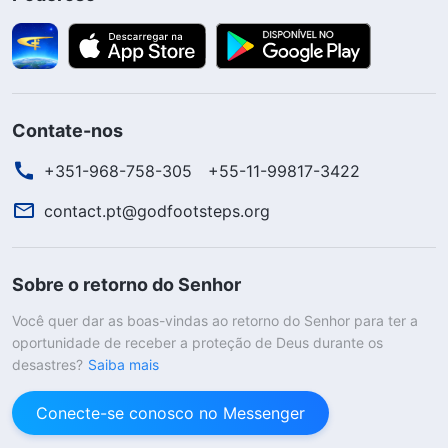
Contate-nos
+351-968-758-305
+55-11-99817-3422
contact.pt@godfootsteps.org
Sobre o retorno do Senhor
Você quer dar as boas-vindas ao retorno do Senhor para ter a
oportunidade de receber a proteção de Deus durante os
desastres?
Saiba mais
Conecte-se conosco no Messenger