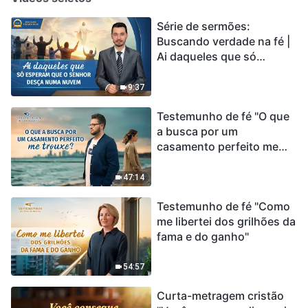
Série de sermões:
Buscando verdade na fé |
Ai daqueles que só
esperam que o Senhor
desça numa nuvem
9:37
Testemunho de fé "O que
a busca por um
casamento perfeito me
trouxe?"
47:14
Testemunho de fé "Como
me libertei dos grilhões da
fama e do ganho"
54:57
Curta-metragem cristão