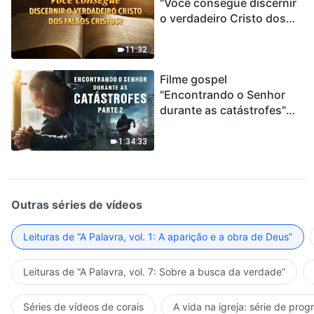
"Você consegue discernir
o verdadeiro Cristo dos
falsos cristos?"
11:32
Filme gospel
"Encontrando o Senhor
durante as catástrofes"
(Parte 2) A Terra está
entrando em um “Evento
1:34:33
de extinção em massa”. As
catástrofes ccontecem, a
humanidade está
entrando em contagem
Outras séries de vídeos
regressiva, você
encontrou uma maneira
Leituras de “A Palavra, vol. 1: A aparição e a obra de Deus”
de sobreviver?
Leituras de “A Palavra, vol. 7: Sobre a busca da verdade”
Séries de vídeos de corais
A vida na igreja: série de pro