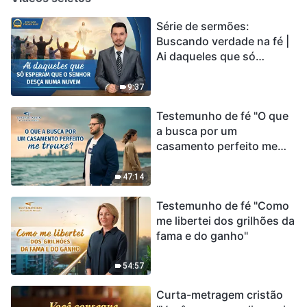
Série de sermões:
Buscando verdade na fé |
Ai daqueles que só
esperam que o Senhor
desça numa nuvem
9:37
Testemunho de fé "O que
a busca por um
casamento perfeito me
trouxe?"
47:14
Testemunho de fé "Como
me libertei dos grilhões da
fama e do ganho"
54:57
Curta-metragem cristão