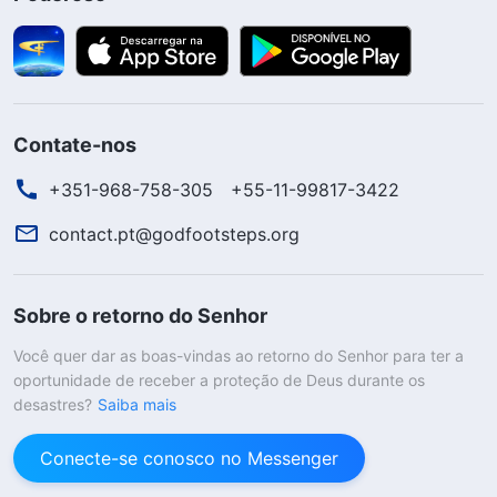
Contate-nos
+351-968-758-305
+55-11-99817-3422
contact.pt@godfootsteps.org
Sobre o retorno do Senhor
Você quer dar as boas-vindas ao retorno do Senhor para ter a
oportunidade de receber a proteção de Deus durante os
desastres?
Saiba mais
Conecte-se conosco no Messenger