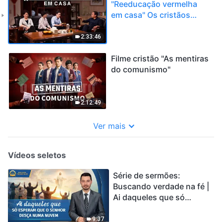
"Reeducação vermelha
em casa" Os cristãos
decidem seguir Jesus
2:33:46
Filme cristão "As mentiras
do comunismo"
2:12:49
Ver mais
Vídeos seletos
Série de sermões:
Buscando verdade na fé |
Ai daqueles que só
esperam que o Senhor
desça numa nuvem
9:37