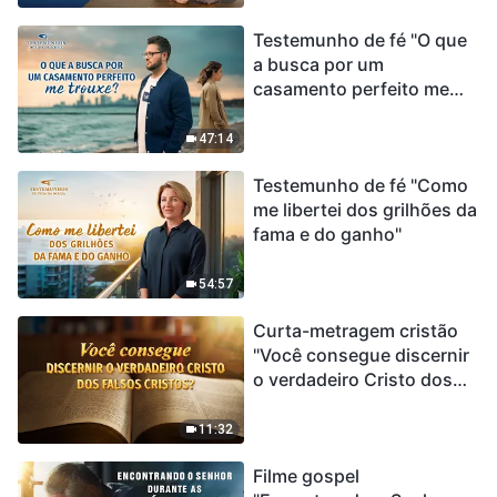
Testemunho de fé "O que
a busca por um
casamento perfeito me
trouxe?"
47:14
Testemunho de fé "Como
me libertei dos grilhões da
fama e do ganho"
54:57
Curta-metragem cristão
"Você consegue discernir
o verdadeiro Cristo dos
falsos cristos?"
11:32
Filme gospel