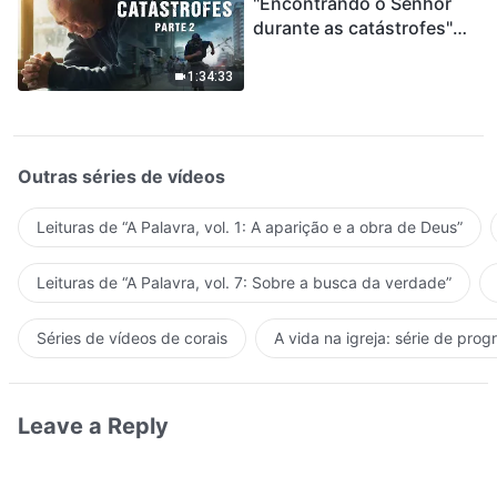
"Encontrando o Senhor
durante as catástrofes"
(Parte 2) A Terra está
entrando em um “Evento
1:34:33
de extinção em massa”. As
catástrofes ccontecem, a
humanidade está
entrando em contagem
Outras séries de vídeos
regressiva, você
encontrou uma maneira
Leituras de “A Palavra, vol. 1: A aparição e a obra de Deus”
de sobreviver?
Leituras de “A Palavra, vol. 7: Sobre a busca da verdade”
Séries de vídeos de corais
A vida na igreja: série de pro
Leave a Reply