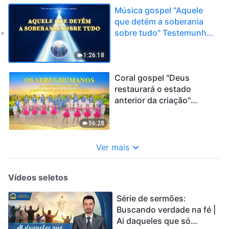
Música gospel "Aquele
que detém a soberania
sobre tudo" Testemunho
do poder de Deus
1:26:18
Coral gospel "Deus
restaurará o estado
anterior da criação"
música gospel
56:28
Ver mais
Vídeos seletos
Série de sermões:
Buscando verdade na fé |
Ai daqueles que só