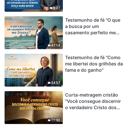
esperam que o Senhor
desça numa nuvem
9:37
Testemunho de fé "O que
a busca por um
casamento perfeito me
trouxe?"
47:14
Testemunho de fé "Como
me libertei dos grilhões da
fama e do ganho"
54:57
Curta-metragem cristão
"Você consegue discernir
o verdadeiro Cristo dos
falsos cristos?"
11:32