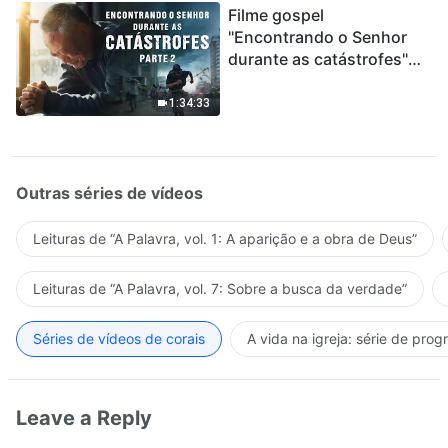
Filme gospel
"Encontrando o Senhor
durante as catástrofes"
(Parte 2) A Terra está
entrando em um “Evento
1:34:33
de extinção em massa”. As
catástrofes ccontecem, a
humanidade está
entrando em contagem
Outras séries de vídeos
regressiva, você
encontrou uma maneira
Leituras de “A Palavra, vol. 1: A aparição e a obra de Deus”
de sobreviver?
Leituras de “A Palavra, vol. 7: Sobre a busca da verdade”
Séries de vídeos de corais
A vida na igreja: série de pro
Leave a Reply