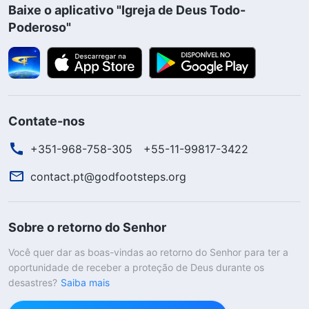
Baixe o aplicativo "Igreja de Deus Todo-
Poderoso"
Contate-nos
+351-968-758-305
+55-11-99817-3422
contact.pt@godfootsteps.org
Sobre o retorno do Senhor
Você quer dar as boas-vindas ao retorno do Senhor para ter a
oportunidade de receber a proteção de Deus durante os
desastres?
Saiba mais