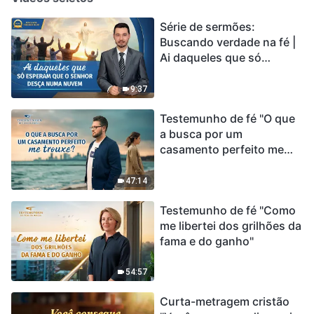
Série de sermões:
Buscando verdade na fé |
Ai daqueles que só
esperam que o Senhor
desça numa nuvem
9:37
Testemunho de fé "O que
a busca por um
casamento perfeito me
trouxe?"
47:14
Testemunho de fé "Como
me libertei dos grilhões da
fama e do ganho"
54:57
Curta-metragem cristão