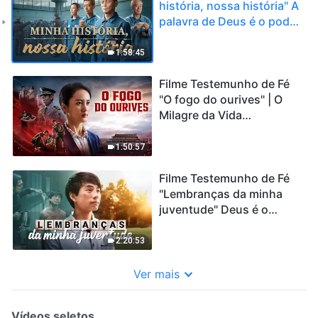
história, nossa história" A
palavra de Deus é o poder
da nossa vida
1:58:45
Filme Testemunho de Fé
"O fogo do ourives" | O
Milagre da Vida
Florescendo na Prisão
dos Demônios
1:50:57
Filme Testemunho de Fé
"Lembranças da minha
juventude" Deus é o
poder da minha vida
2:20:53
Ver mais
Vídeos seletos