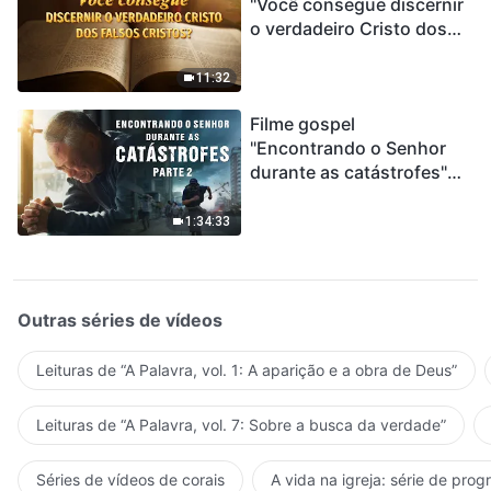
"Você consegue discernir
o verdadeiro Cristo dos
falsos cristos?"
11:32
Filme gospel
"Encontrando o Senhor
durante as catástrofes"
(Parte 2) A Terra está
entrando em um “Evento
1:34:33
de extinção em massa”. As
catástrofes ccontecem, a
humanidade está
entrando em contagem
Outras séries de vídeos
regressiva, você
encontrou uma maneira
Leituras de “A Palavra, vol. 1: A aparição e a obra de Deus”
de sobreviver?
Leituras de “A Palavra, vol. 7: Sobre a busca da verdade”
Séries de vídeos de corais
A vida na igreja: série de pro