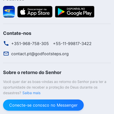
Contate-nos
+351-968-758-305
+55-11-99817-3422
contact.pt@godfootsteps.org
Sobre o retorno do Senhor
Você quer dar as boas-vindas ao retorno do Senhor para ter a
oportunidade de receber a proteção de Deus durante os
desastres?
Saiba mais
Conecte-se conosco no Messenger