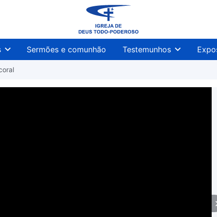
s
Sermões e comunhão
Testemunhos
Expo
coral