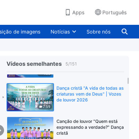
louvor 2026
5:52
Apps
Português
Dança cristã "Todo o povo de
Deus louva a Deus Todo-
sição de imagens
Notícias
Sobre nós
Poderoso" | Vozes de louvor
2026
10:30
Dança cristã "O cosmo ressoa
com louvor a Deus" | Vozes de
Vídeos semelhantes
5
/
151
louvor 2026
4:58
Dança cristã "A vida de todas as
criaturas vem de Deus" | Vozes
de louvor 2026
7:59
Canção de louvor "Quem está
expressando a verdade?" Dança
cristã