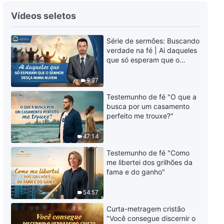
Canção de louvor "Apenas Deus
Vídeos seletos
é o melhor" Dança cristã
Série de sermões: Buscando
4:47
verdade na fé | Ai daqueles
que só esperam que o
Canção de louvor "Decidi seguir
Senhor desça numa nuvem
a Deus" Dança cristã
9:37
6:40
Testemunho de fé "O que a
busca por um casamento
perfeito me trouxe?"
Canção de louvor "A canção do
nosso elo silencioso" Dança
47:14
cristã
4:01
Testemunho de fé "Como
me libertei dos grilhões da
Canção de louvor "Deus deseja
fama e do ganho"
que a humanidade busque a
verdade e sobreviva" Dança
54:57
cristã
8:55
Curta-metragem cristão
"Você consegue discernir o