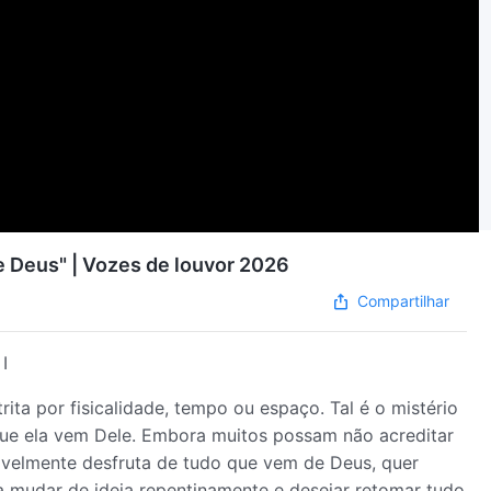
Dança cristã "A vida de todas as criaturas vem de Deus" | Vozes de louvor 2026
Compartilhar
I
rita por fisicalidade, tempo ou espaço. Tal é o mistério
ue ela vem Dele. Embora muitos possam não acreditar
velmente desfruta de tudo que vem de Deus, quer
a mudar de ideia repentinamente e desejar retomar tudo