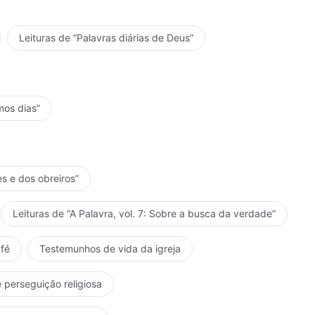
: A aparição e a obra de Deus, 'Deus é a fonte da vida do homem'"
Leituras de “Palavras diárias de Deus”
mos dias”
es e dos obreiros”
Leituras de “A Palavra, vol. 7: Sobre a busca da verdade”
fé
Testemunhos de vida da igreja
 perseguição religiosa