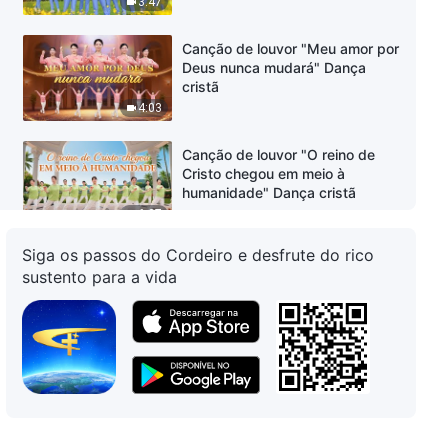
3:47
Canção de louvor "Meu amor por
Deus nunca mudará" Dança
cristã
4:03
Canção de louvor "O reino de
Cristo chegou em meio à
humanidade" Dança cristã
6:37
Siga os passos do Cordeiro e desfrute do rico
Canção de louvor "O reino de
sustento para a vida
Cristo é um lar acolhedor" Dança
cristã
5:09
Canção de louvor "Deus trouxe
Sua glória ao Oriente" Dança
cristã
4:01