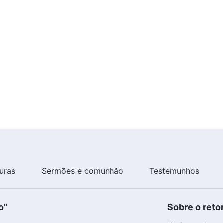
turas
Sermões e comunhão
Testemunhos
o"
Sobre o reto