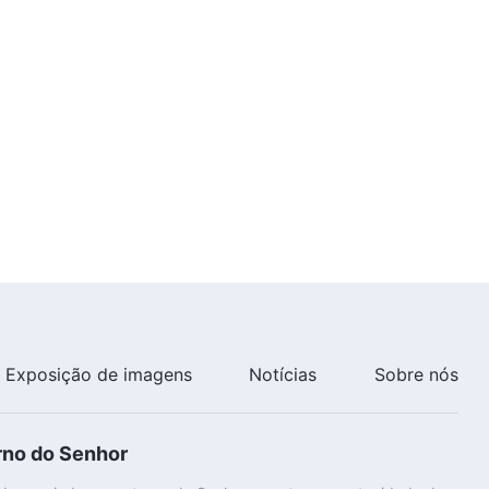
5:23
Canção de louvor "Meu coração
sempre amará a Deus" Dança
cristã
3:52
Canção de louvor "Toda a terra
regozija e louva a Deus" Dança
cristã
3:45
Canção de louvor "Todo o povo
de Deus O louva plenamente"
Dança cristã
4:53
Exposição de imagens
Notícias
Sobre nós
Canção de louvor "Vamos cantar
e dançar em louvor a Deus"
rno do Senhor
Dança cristã
5:25