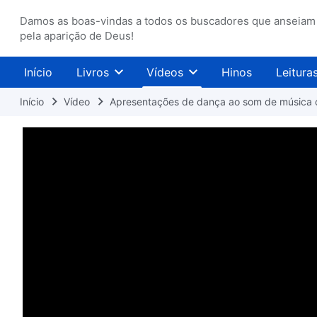
Damos as boas-vindas a todos os buscadores que anseiam
pela aparição de Deus!
Início
Livros
Vídeos
Hinos
Leitura
Início
Vídeo
Apresentações de dança ao som de música 