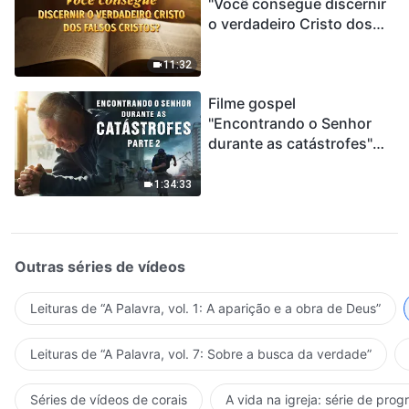
"Você consegue discernir
o verdadeiro Cristo dos
falsos cristos?"
11:32
Filme gospel
"Encontrando o Senhor
durante as catástrofes"
(Parte 2) A Terra está
entrando em um “Evento
1:34:33
de extinção em massa”. As
catástrofes ccontecem, a
humanidade está
entrando em contagem
Outras séries de vídeos
regressiva, você
encontrou uma maneira
Leituras de “A Palavra, vol. 1: A aparição e a obra de Deus”
de sobreviver?
Leituras de “A Palavra, vol. 7: Sobre a busca da verdade”
Séries de vídeos de corais
A vida na igreja: série de pro