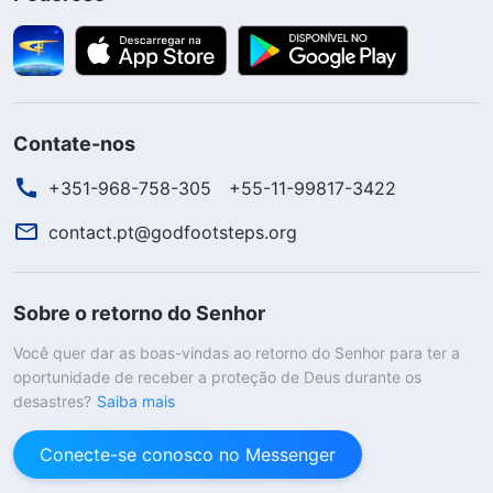
Contate-nos
+351-968-758-305
+55-11-99817-3422
contact.pt@godfootsteps.org
Sobre o retorno do Senhor
Você quer dar as boas-vindas ao retorno do Senhor para ter a
oportunidade de receber a proteção de Deus durante os
desastres?
Saiba mais
Conecte-se conosco no Messenger