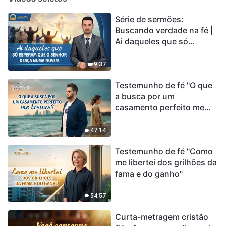
Série de sermões:
Buscando verdade na fé |
Ai daqueles que só
esperam que o Senhor
desça numa nuvem
9:37
Testemunho de fé "O que
a busca por um
casamento perfeito me
trouxe?"
47:14
Testemunho de fé "Como
me libertei dos grilhões da
fama e do ganho"
54:57
Curta-metragem cristão