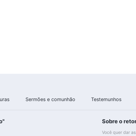
turas
Sermões e comunhão
Testemunhos
o"
Sobre o reto
Você quer dar as