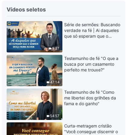
Palavras diárias de Deus:
Vídeos seletos
Conhecendo a obra de Deus |
Trecho 162
Série de sermões: Buscando
13:23
verdade na fé | Ai daqueles
que só esperam que o
Palavras diárias de Deus:
Senhor desça numa nuvem
Conhecendo a obra de Deus |
9:37
Trecho 163
9:27
Testemunho de fé "O que a
busca por um casamento
perfeito me trouxe?"
Palavras diárias de Deus:
Conhecendo a obra de Deus |
47:14
Trecho 164
3:17
Testemunho de fé "Como
me libertei dos grilhões da
Palavras diárias de Deus:
fama e do ganho"
Conhecendo a obra de Deus |
Trecho 165
54:57
11:20
Curta-metragem cristão
"Você consegue discernir o