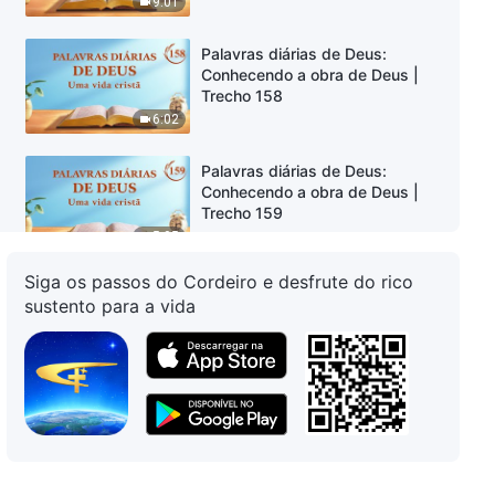
9:01
Palavras diárias de Deus:
Conhecendo a obra de Deus |
Trecho 158
6:02
Palavras diárias de Deus:
Conhecendo a obra de Deus |
Trecho 159
5:05
Siga os passos do Cordeiro e desfrute do rico
Palavras diárias de Deus:
sustento para a vida
Conhecendo a obra de Deus |
Trecho 160
8:01
Palavras diárias de Deus:
Conhecendo a obra de Deus |
Trecho 161
9:51