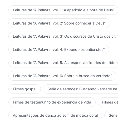
realizado plenamente a Sua obra. Aqueles que são inc
que são incapazes de cumprir as exigências de Deus e
Leituras de “A Palavra, vol. 1: A aparição e a obra de Deus”
cumprir seu dever — todos serão punidos. O que vocês
mas o dever do homem e aquilo que deve ser feito por
Leituras de “A Palavra, vol. 2: Sobre conhecer a Deus”
seu dever ou de fazê-lo corretamente, não estão cri
morte? Como podem ainda esperar ter um futuro e pe
Leituras de “A Palavra, vol. 3: Os discursos de Cristo dos últi
humanidade e a colaboração do homem é para o bem 
realizado tudo o que Ele deve realizar, requer-se qu
Leituras de “A Palavra, vol. 4: Expondo os anticristos”
com Deus. Na obra de Deus o homem não deve poupar 
entregar a múltiplas concepções, nem sentar-se passi
Leituras de “A Palavra, vol. 5: As responsabilidades dos líder
pelo homem, por que o homem não pode oferecer a su
para com o homem, então, por que o homem não pode
Leituras de “A Palavra, vol. 6: Sobre a busca da verdade”
obra para a humanidade, então por que o homem não p
gerenciamento de Deus? A obra de Deus alcançou o e
Filmes gospel
Série de sermões: Buscando verdade na 
agem, vocês ouvem, mas não se movem. Pessoas assim
inteiramente ao homem, então por que, hoje, o homem 
Filmes de testemunho de experiência de vida
Filmes de
obra de Deus é Sua prioridade maior e Sua obra de ge
maior do homem é colocar as palavras de Deus em prá
Apresentações de dança ao som de música coral
Série