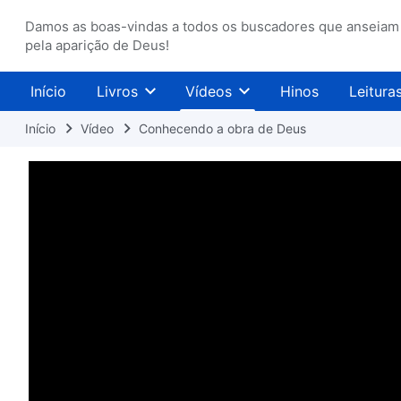
Damos as boas-vindas a todos os buscadores que anseiam
pela aparição de Deus!
Início
Livros
Vídeos
Hinos
Leitura
Início
Vídeo
Conhecendo a obra de Deus