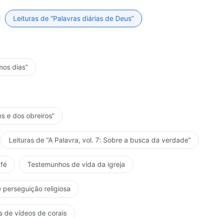
apazes de pôr em prática as palavras de Deus, aqueles
 aqueles que são incapazes de dar a sua lealdade e
Leituras de “Palavras diárias de Deus”
 devem realizar hoje não são exigências adicionais,
 todas as pessoas. Se vocês são incapazes de fazer o
ando problemas para si mesmos? Não estão cortejando a
rspectivas? A obra de Deus é para o bem da
mos dias”
do gerenciamento de Deus. Quando Deus tiver
e o homem não poupe esforços na sua prática e colabore
esforços, deve oferecer sua lealdade e não se
vamente esperando a morte. Se Deus pode se sacrificar
es e dos obreiros”
a lealdade a Deus? Deus é uno de coração e mente
 oferecer um pouco de colaboração? Deus realiza Sua
Leituras de “A Palavra, vol. 7: Sobre a busca da verdade”
ode realizar parte de seu dever para ajudar o
stágio atual e mesmo assim vocês veem, mas não
fé
Testemunhos de vida da igreja
 não são objetos de perdição? Deus já Se dedicou
é incapaz de realizar o seu dever com seriedade? A
 perseguição religiosa
renciamento é de extrema importância. A prioridade
tica e cumprir as exigências de Deus. Todos vocês
s de vídeos de corais