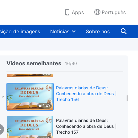
Trecho 153
6:23
Apps
Português
Palavras diárias de Deus:
Conhecendo a obra de Deus |
sição de imagens
Notícias
Sobre nós
Trecho 154
7:38
Palavras diárias de Deus:
Conhecendo a obra de Deus |
Vídeos semelhantes
16
/
90
Trecho 155
8:52
Palavras diárias de Deus:
Conhecendo a obra de Deus |
Trecho 156
8:49
Palavras diárias de Deus:
Conhecendo a obra de Deus |
Trecho 157