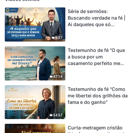
Série de sermões:
Buscando verdade na fé |
Ai daqueles que só
esperam que o Senhor
desça numa nuvem
9:37
Testemunho de fé "O que
a busca por um
casamento perfeito me
trouxe?"
47:14
Testemunho de fé "Como
me libertei dos grilhões da
fama e do ganho"
54:57
Curta-metragem cristão