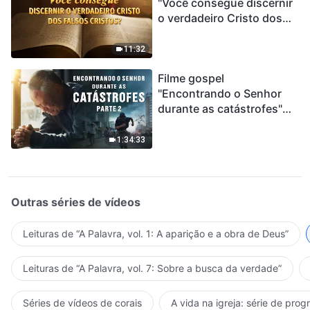
"Você consegue discernir
o verdadeiro Cristo dos
falsos cristos?"
11:32
Filme gospel
"Encontrando o Senhor
durante as catástrofes"
(Parte 2) A Terra está
entrando em um “Evento
1:34:33
de extinção em massa”. As
catástrofes ccontecem, a
humanidade está
entrando em contagem
Outras séries de vídeos
regressiva, você
encontrou uma maneira
Leituras de “A Palavra, vol. 1: A aparição e a obra de Deus”
de sobreviver?
Leituras de “A Palavra, vol. 7: Sobre a busca da verdade”
Séries de vídeos de corais
A vida na igreja: série de pro