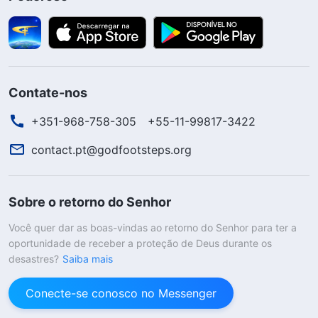
Contate-nos
+351-968-758-305
+55-11-99817-3422
contact.pt@godfootsteps.org
Sobre o retorno do Senhor
Você quer dar as boas-vindas ao retorno do Senhor para ter a
oportunidade de receber a proteção de Deus durante os
desastres?
Saiba mais
Conecte-se conosco no Messenger