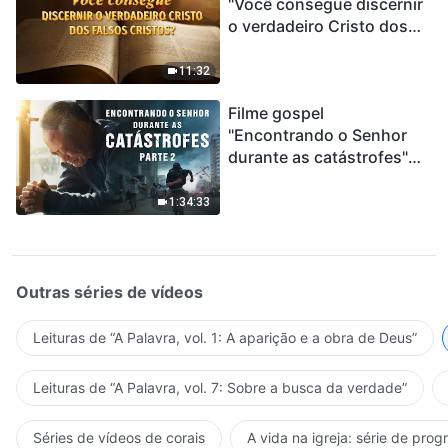
"Você consegue discernir
o verdadeiro Cristo dos
falsos cristos?"
11:32
Filme gospel
"Encontrando o Senhor
durante as catástrofes"
(Parte 2) A Terra está
entrando em um “Evento
1:34:33
de extinção em massa”. As
catástrofes ccontecem, a
humanidade está
entrando em contagem
Outras séries de vídeos
regressiva, você
encontrou uma maneira
Leituras de “A Palavra, vol. 1: A aparição e a obra de Deus”
de sobreviver?
Leituras de “A Palavra, vol. 7: Sobre a busca da verdade”
Séries de vídeos de corais
A vida na igreja: série de pro