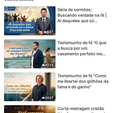
Série de sermões:
Buscando verdade na fé |
Ai daqueles que só
esperam que o Senhor
desça numa nuvem
9:37
Testemunho de fé "O que
a busca por um
casamento perfeito me
trouxe?"
47:14
Testemunho de fé "Como
me libertei dos grilhões da
fama e do ganho"
54:57
Curta-metragem cristão