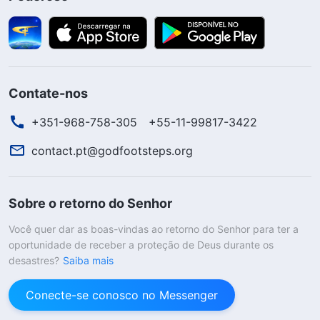
Contate-nos
+351-968-758-305
+55-11-99817-3422
contact.pt@godfootsteps.org
Sobre o retorno do Senhor
Você quer dar as boas-vindas ao retorno do Senhor para ter a
oportunidade de receber a proteção de Deus durante os
desastres?
Saiba mais
Conecte-se conosco no Messenger