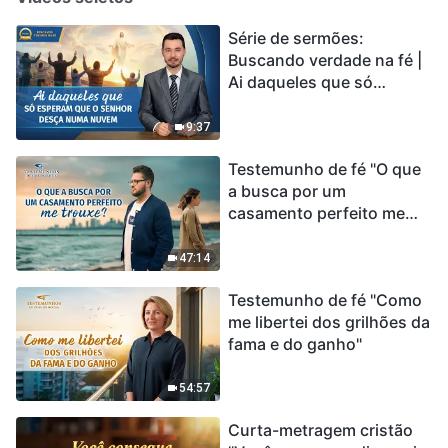
Série de sermões:
Buscando verdade na fé |
Ai daqueles que só
esperam que o Senhor
desça numa nuvem
9:37
Testemunho de fé "O que
a busca por um
casamento perfeito me
trouxe?"
47:14
Testemunho de fé "Como
me libertei dos grilhões da
fama e do ganho"
54:57
Curta-metragem cristão