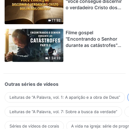
"Você consegue discernir
o verdadeiro Cristo dos
falsos cristos?"
11:32
Filme gospel
"Encontrando o Senhor
durante as catástrofes"
(Parte 2) A Terra está
entrando em um “Evento
1:34:33
de extinção em massa”. As
catástrofes ccontecem, a
humanidade está
entrando em contagem
Outras séries de vídeos
regressiva, você
encontrou uma maneira
Leituras de “A Palavra, vol. 1: A aparição e a obra de Deus”
de sobreviver?
Leituras de “A Palavra, vol. 7: Sobre a busca da verdade”
Séries de vídeos de corais
A vida na igreja: série de pro