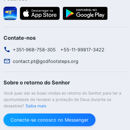
Contate-nos
+351-968-758-305
+55-11-99817-3422
contact.pt@godfootsteps.org
Sobre o retorno do Senhor
Você quer dar as boas-vindas ao retorno do Senhor para ter a
oportunidade de receber a proteção de Deus durante os
desastres?
Saiba mais
Conecte-se conosco no Messenger