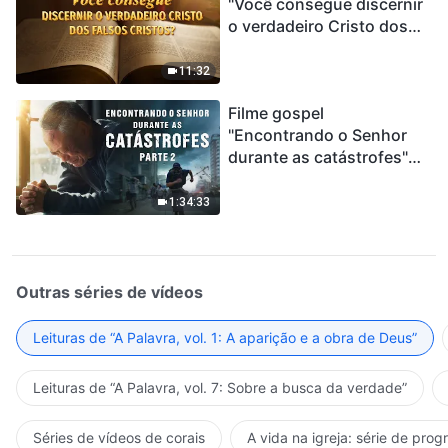
"Você consegue discernir
o verdadeiro Cristo dos
falsos cristos?"
11:32
Filme gospel
"Encontrando o Senhor
durante as catástrofes"
(Parte 2) A Terra está
entrando em um “Evento
1:34:33
de extinção em massa”. As
catástrofes ccontecem, a
humanidade está
entrando em contagem
Outras séries de vídeos
regressiva, você
encontrou uma maneira
Leituras de “A Palavra, vol. 1: A aparição e a obra de Deus”
de sobreviver?
Leituras de “A Palavra, vol. 7: Sobre a busca da verdade”
Séries de vídeos de corais
A vida na igreja: série de pro