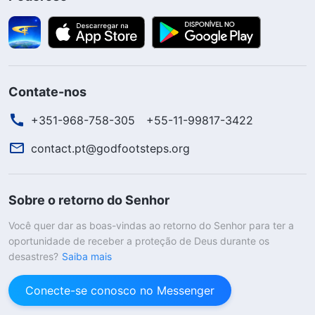
Contate-nos
+351-968-758-305
+55-11-99817-3422
contact.pt@godfootsteps.org
Sobre o retorno do Senhor
Você quer dar as boas-vindas ao retorno do Senhor para ter a
oportunidade de receber a proteção de Deus durante os
desastres?
Saiba mais
Conecte-se conosco no Messenger