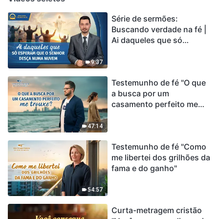
Série de sermões:
Buscando verdade na fé |
Ai daqueles que só
esperam que o Senhor
desça numa nuvem
9:37
Testemunho de fé "O que
a busca por um
casamento perfeito me
trouxe?"
47:14
Testemunho de fé "Como
me libertei dos grilhões da
fama e do ganho"
54:57
Curta-metragem cristão