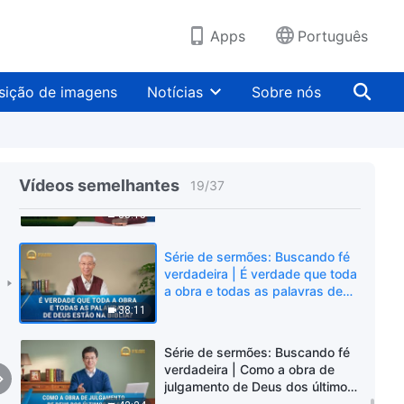
Deus?
46:46
Apps
Português
Série de sermões: Buscando fé
verdadeira | Por que Deus
sição de imagens
Notícias
Sobre nós
precisa de três estágios de obra
para salvar a humanidade?
40:09
Série de sermões: Buscando fé
verdadeira | O que realmente é
Vídeos semelhantes
19
/
37
ser arrebatado?
33:15
Série de sermões: Buscando fé
verdadeira | É verdade que toda
a obra e todas as palavras de
Deus estão na Bíblia?
38:11
Série de sermões: Buscando fé
verdadeira | Como a obra de
julgamento de Deus dos últimos
dias purifica e salva a