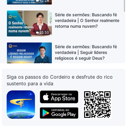
42:24
humanidade?
Série de sermões: Buscando fé
verdadeira | O Senhor realmente
retorna numa nuvem?
25:53
Série de sermões: Buscando fé
verdadeira | Seguir líderes
religiosos é seguir Deus?
38:41
Siga os passos do Cordeiro e desfrute do rico
Série de sermões: Buscando fé
sustento para a vida
verdadeira | Quando o Salvador
retornar, Seu nome ainda será
Jesus?
35:12
Série de sermões: Buscando fé
verdadeira | Por que só
podemos acolher o Senhor se
ouvirmos a voz de Deus?
37:33