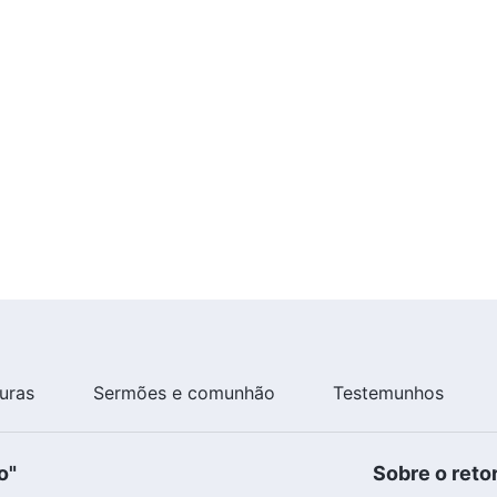
turas
Sermões e comunhão
Testemunhos
o"
Sobre o reto