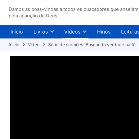
Damos as boas-vindas a todos os buscadores que anseiam
pela aparição de Deus!
Início
Livros
Vídeos
Hinos
Leitura
Início
Vídeo
Série de sermões: Buscando verdade na fé