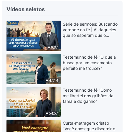
Série de sermões: Buscando fé
Vídeos seletos
verdadeira | Por que Deus vem
encarnado nos últimos dias e
Série de sermões: Buscando
não na forma de espírito?
34:19
verdade na fé | Ai daqueles
que só esperam que o
Série de sermões: Buscando fé
Senhor desça numa nuvem
verdadeira | Por que Deus faz a
9:37
obra de julgamento nos últimos
dias?
39:10
Testemunho de fé "O que a
busca por um casamento
perfeito me trouxe?"
Série de sermões: Buscando fé
verdadeira | A salvação por
47:14
meio da fé concede acesso ao
reino de Deus?
32:07
Testemunho de fé "Como
me libertei dos grilhões da
Série de sermões: Buscando fé
fama e do ganho"
verdadeira | O que é a
encarnação?
54:57
35:20
Curta-metragem cristão
"Você consegue discernir o