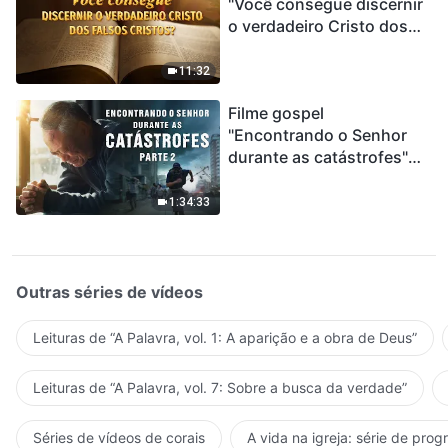
"Você consegue discernir
o verdadeiro Cristo dos
falsos cristos?"
11:32
Filme gospel
"Encontrando o Senhor
durante as catástrofes"
(Parte 2) A Terra está
entrando em um “Evento
1:34:33
de extinção em massa”. As
catástrofes ccontecem, a
humanidade está
entrando em contagem
Outras séries de vídeos
regressiva, você
encontrou uma maneira
Leituras de “A Palavra, vol. 1: A aparição e a obra de Deus”
de sobreviver?
Leituras de “A Palavra, vol. 7: Sobre a busca da verdade”
Séries de vídeos de corais
A vida na igreja: série de pro