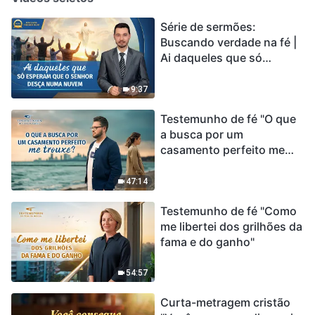
Série de sermões:
Buscando verdade na fé |
Ai daqueles que só
esperam que o Senhor
desça numa nuvem
9:37
Testemunho de fé "O que
a busca por um
casamento perfeito me
trouxe?"
47:14
Testemunho de fé "Como
me libertei dos grilhões da
fama e do ganho"
54:57
Curta-metragem cristão