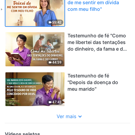
de me sentir em dívida
com meu filho"
55:42
Testemunho de fé "Como
me libertei das tentações
do dinheiro, da fama e do
ganho"
44:59
Testemunho de fé
"Depois da doença do
meu marido"
47:43
Ver mais
Vídeos seletos