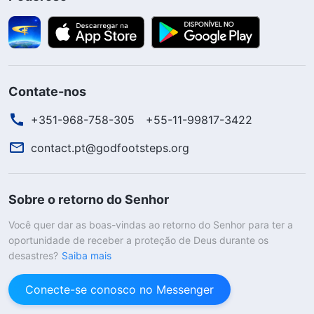
Contate-nos
+351-968-758-305
+55-11-99817-3422
contact.pt@godfootsteps.org
Sobre o retorno do Senhor
Você quer dar as boas-vindas ao retorno do Senhor para ter a
oportunidade de receber a proteção de Deus durante os
desastres?
Saiba mais
Conecte-se conosco no Messenger