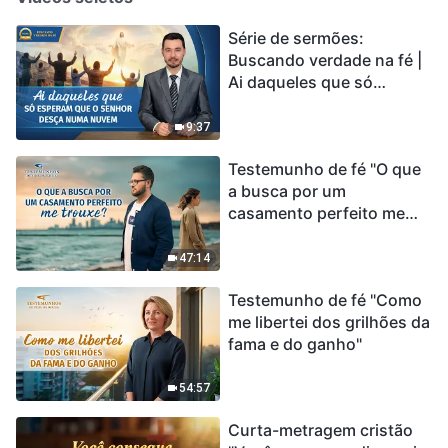
Série de sermões:
Buscando verdade na fé |
Ai daqueles que só
esperam que o Senhor
desça numa nuvem
9:37
Testemunho de fé "O que
a busca por um
casamento perfeito me
trouxe?"
47:14
Testemunho de fé "Como
me libertei dos grilhões da
fama e do ganho"
54:57
Curta-metragem cristão