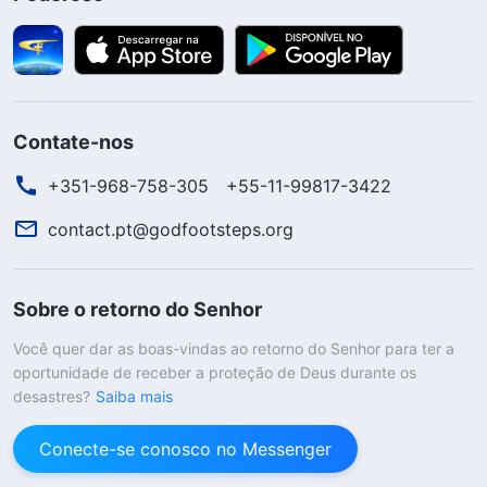
Contate-nos
+351-968-758-305
+55-11-99817-3422
contact.pt@godfootsteps.org
Sobre o retorno do Senhor
Você quer dar as boas-vindas ao retorno do Senhor para ter a
oportunidade de receber a proteção de Deus durante os
desastres?
Saiba mais
Conecte-se conosco no Messenger