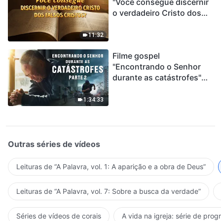
"Você consegue discernir
o verdadeiro Cristo dos
falsos cristos?"
11:32
Filme gospel
"Encontrando o Senhor
durante as catástrofes"
(Parte 2) A Terra está
entrando em um “Evento
1:34:33
de extinção em massa”. As
catástrofes ccontecem, a
humanidade está
entrando em contagem
Outras séries de vídeos
regressiva, você
encontrou uma maneira
Leituras de “A Palavra, vol. 1: A aparição e a obra de Deus”
de sobreviver?
Leituras de “A Palavra, vol. 7: Sobre a busca da verdade”
Séries de vídeos de corais
A vida na igreja: série de pro