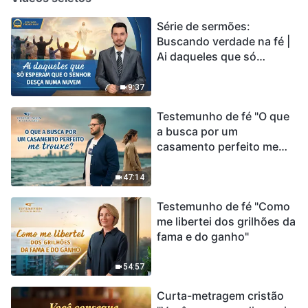
Série de sermões:
Buscando verdade na fé |
Ai daqueles que só
esperam que o Senhor
desça numa nuvem
9:37
Testemunho de fé "O que
a busca por um
casamento perfeito me
trouxe?"
47:14
Testemunho de fé "Como
me libertei dos grilhões da
fama e do ganho"
54:57
Curta-metragem cristão