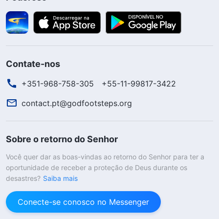
Contate-nos
+351-968-758-305
+55-11-99817-3422
contact.pt@godfootsteps.org
Sobre o retorno do Senhor
Você quer dar as boas-vindas ao retorno do Senhor para ter a
oportunidade de receber a proteção de Deus durante os
desastres?
Saiba mais
Conecte-se conosco no Messenger