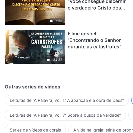
"Você consegue discernir
o verdadeiro Cristo dos
falsos cristos?"
11:32
Filme gospel
"Encontrando o Senhor
durante as catástrofes"
(Parte 2) A Terra está
entrando em um “Evento
1:34:33
de extinção em massa”. As
catástrofes ccontecem, a
humanidade está
entrando em contagem
Outras séries de vídeos
regressiva, você
encontrou uma maneira
Leituras de “A Palavra, vol. 1: A aparição e a obra de Deus”
de sobreviver?
Leituras de “A Palavra, vol. 7: Sobre a busca da verdade”
Séries de vídeos de corais
A vida na igreja: série de pro