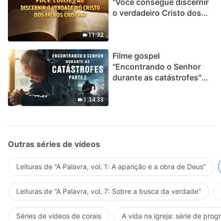
"Você consegue discernir
o verdadeiro Cristo dos
falsos cristos?"
11:32
Filme gospel
"Encontrando o Senhor
durante as catástrofes"
(Parte 2) A Terra está
entrando em um “Evento
1:34:33
de extinção em massa”. As
catástrofes ccontecem, a
humanidade está
entrando em contagem
Outras séries de vídeos
regressiva, você
encontrou uma maneira
Leituras de “A Palavra, vol. 1: A aparição e a obra de Deus”
de sobreviver?
Leituras de “A Palavra, vol. 7: Sobre a busca da verdade”
Séries de vídeos de corais
A vida na igreja: série de pro