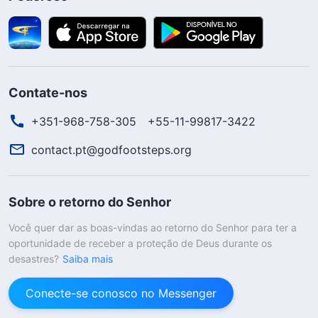
Contate-nos
+351-968-758-305
+55-11-99817-3422
contact.pt@godfootsteps.org
Sobre o retorno do Senhor
Você quer dar as boas-vindas ao retorno do Senhor para ter a
oportunidade de receber a proteção de Deus durante os
desastres?
Saiba mais
Conecte-se conosco no Messenger