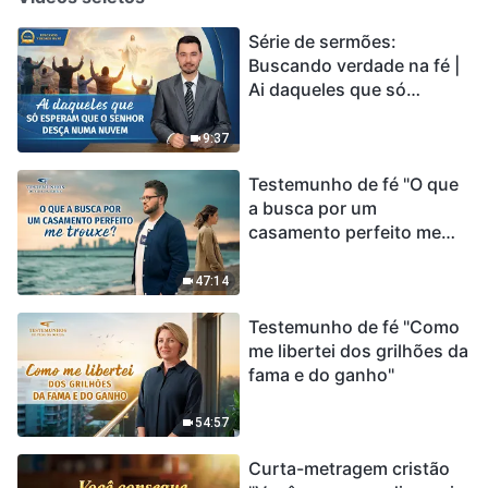
Série de sermões:
Buscando verdade na fé |
Ai daqueles que só
esperam que o Senhor
desça numa nuvem
9:37
Testemunho de fé "O que
a busca por um
casamento perfeito me
trouxe?"
47:14
Testemunho de fé "Como
me libertei dos grilhões da
fama e do ganho"
54:57
Curta-metragem cristão