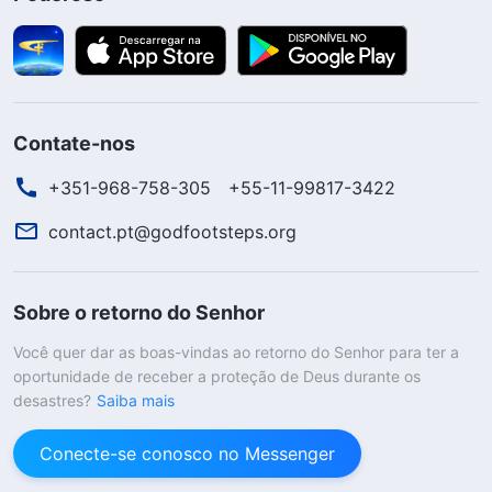
Contate-nos
+351-968-758-305
+55-11-99817-3422
contact.pt@godfootsteps.org
Sobre o retorno do Senhor
Você quer dar as boas-vindas ao retorno do Senhor para ter a
oportunidade de receber a proteção de Deus durante os
desastres?
Saiba mais
Conecte-se conosco no Messenger