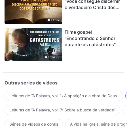
"Você consegue discernir
o verdadeiro Cristo dos
falsos cristos?"
11:32
Filme gospel
"Encontrando o Senhor
durante as catástrofes"
(Parte 2) A Terra está
entrando em um “Evento
1:34:33
de extinção em massa”. As
catástrofes ccontecem, a
humanidade está
entrando em contagem
Outras séries de vídeos
regressiva, você
encontrou uma maneira
Leituras de “A Palavra, vol. 1: A aparição e a obra de Deus”
de sobreviver?
Leituras de “A Palavra, vol. 7: Sobre a busca da verdade”
Séries de vídeos de corais
A vida na igreja: série de pro