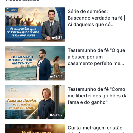
Série de sermões:
Buscando verdade na fé |
Ai daqueles que só
esperam que o Senhor
desça numa nuvem
9:37
Testemunho de fé "O que
a busca por um
casamento perfeito me
trouxe?"
47:14
Testemunho de fé "Como
me libertei dos grilhões da
fama e do ganho"
54:57
Curta-metragem cristão