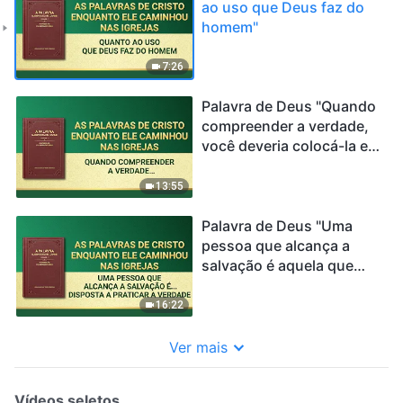
ao uso que Deus faz do
homem"
7:26
Palavra de Deus "Quando
compreender a verdade,
você deveria colocá-la em
prática"
13:55
Palavra de Deus "Uma
pessoa que alcança a
salvação é aquela que
está disposta a praticar a
verdade"
16:22
Ver mais
Vídeos seletos