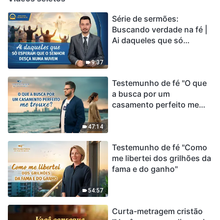
Série de sermões:
Buscando verdade na fé |
Ai daqueles que só
esperam que o Senhor
desça numa nuvem
9:37
Testemunho de fé "O que
a busca por um
casamento perfeito me
trouxe?"
47:14
Testemunho de fé "Como
me libertei dos grilhões da
fama e do ganho"
54:57
Curta-metragem cristão