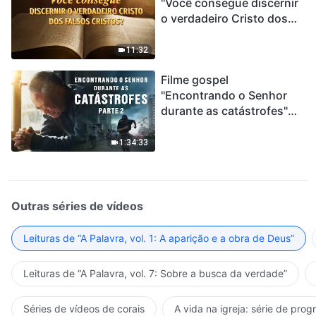
"Você consegue discernir
o verdadeiro Cristo dos
falsos cristos?"
11:32
Filme gospel
"Encontrando o Senhor
durante as catástrofes"
(Parte 2) A Terra está
entrando em um “Evento
1:34:33
de extinção em massa”. As
catástrofes ccontecem, a
humanidade está
entrando em contagem
Outras séries de vídeos
regressiva, você
encontrou uma maneira
Leituras de “A Palavra, vol. 1: A aparição e a obra de Deus”
de sobreviver?
Leituras de “A Palavra, vol. 7: Sobre a busca da verdade”
Séries de vídeos de corais
A vida na igreja: série de pro