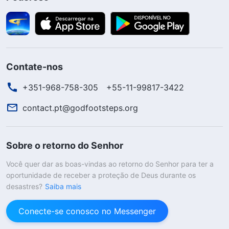
Contate-nos
+351-968-758-305
+55-11-99817-3422
contact.pt@godfootsteps.org
Sobre o retorno do Senhor
Você quer dar as boas-vindas ao retorno do Senhor para ter a
oportunidade de receber a proteção de Deus durante os
desastres?
Saiba mais
Conecte-se conosco no Messenger