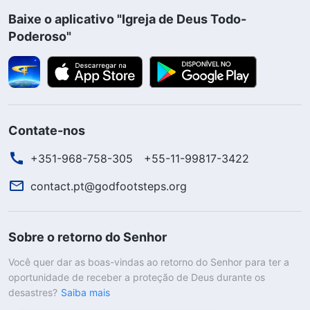
Baixe o aplicativo "Igreja de Deus Todo-
Poderoso"
Contate-nos
+351-968-758-305
+55-11-99817-3422
contact.pt@godfootsteps.org
Sobre o retorno do Senhor
Você quer dar as boas-vindas ao retorno do Senhor para ter a
oportunidade de receber a proteção de Deus durante os
desastres?
Saiba mais