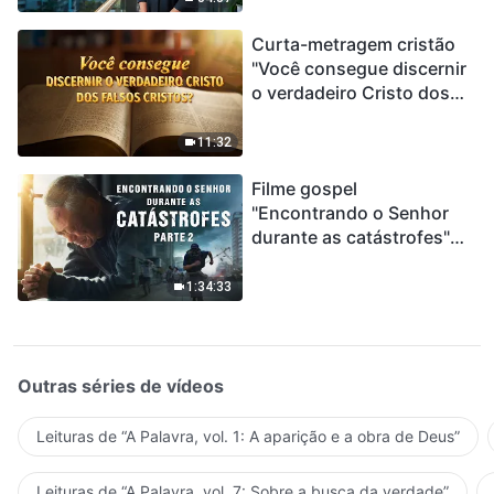
Curta-metragem cristão
"Você consegue discernir
o verdadeiro Cristo dos
falsos cristos?"
11:32
Filme gospel
"Encontrando o Senhor
durante as catástrofes"
(Parte 2) A Terra está
entrando em um “Evento
1:34:33
de extinção em massa”. As
catástrofes ccontecem, a
humanidade está
entrando em contagem
Outras séries de vídeos
regressiva, você
encontrou uma maneira
Leituras de “A Palavra, vol. 1: A aparição e a obra de Deus”
de sobreviver?
Leituras de “A Palavra, vol. 7: Sobre a busca da verdade”