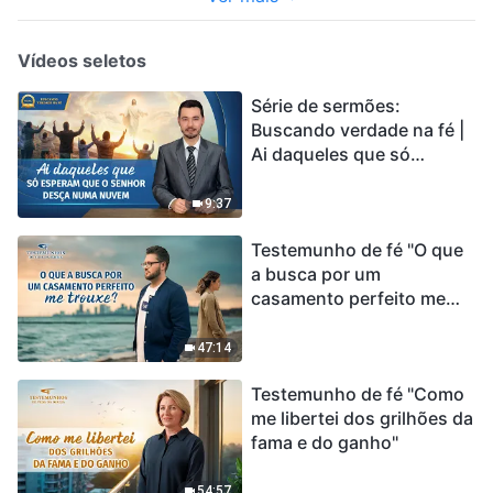
Vídeos seletos
Série de sermões:
Buscando verdade na fé |
Ai daqueles que só
esperam que o Senhor
desça numa nuvem
9:37
Testemunho de fé "O que
a busca por um
casamento perfeito me
trouxe?"
47:14
Testemunho de fé "Como
me libertei dos grilhões da
fama e do ganho"
54:57