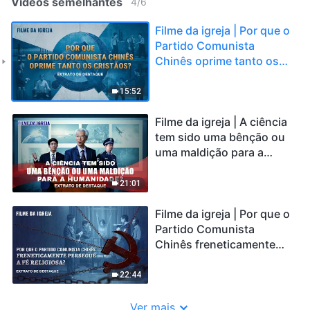
Vídeos semelhantes
4
/
6
Filme da igreja | Por que o
Partido Comunista
Chinês oprime tanto os
cristãos? (Extrato de
destaque)
15:52
Filme da igreja | A ciência
tem sido uma bênção ou
uma maldição para a
humanidade? (Extrato de
destaque)
21:01
Filme da igreja | Por que o
Partido Comunista
Chinês freneticamente
persegue a fé religiosa?
(Extrato de destaque)
22:44
Ver mais