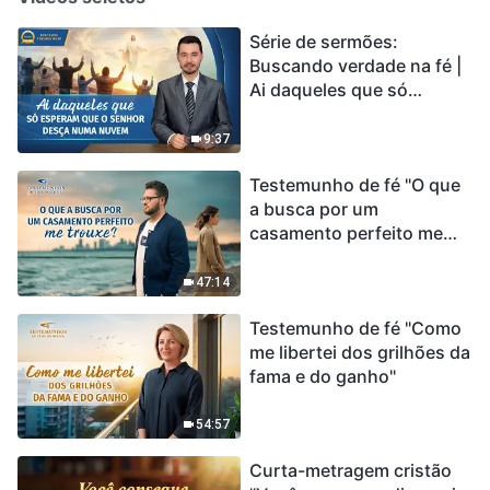
Série de sermões:
Buscando verdade na fé |
Ai daqueles que só
esperam que o Senhor
desça numa nuvem
9:37
Testemunho de fé "O que
a busca por um
casamento perfeito me
trouxe?"
47:14
Testemunho de fé "Como
me libertei dos grilhões da
fama e do ganho"
54:57
Curta-metragem cristão