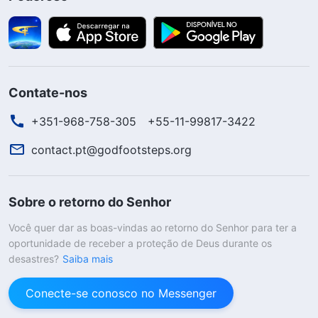
Contate-nos
+351-968-758-305
+55-11-99817-3422
contact.pt@godfootsteps.org
Sobre o retorno do Senhor
Você quer dar as boas-vindas ao retorno do Senhor para ter a
oportunidade de receber a proteção de Deus durante os
desastres?
Saiba mais
Conecte-se conosco no Messenger