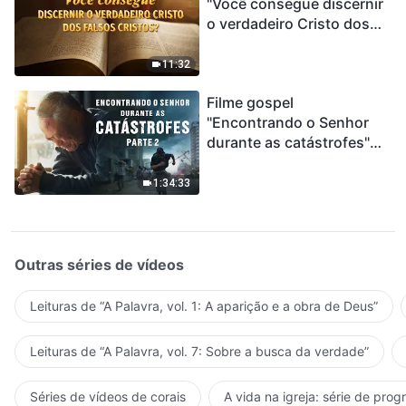
"Você consegue discernir
o verdadeiro Cristo dos
falsos cristos?"
11:32
Filme gospel
"Encontrando o Senhor
durante as catástrofes"
(Parte 2) A Terra está
entrando em um “Evento
1:34:33
de extinção em massa”. As
catástrofes ccontecem, a
humanidade está
entrando em contagem
Outras séries de vídeos
regressiva, você
encontrou uma maneira
Leituras de “A Palavra, vol. 1: A aparição e a obra de Deus”
de sobreviver?
Leituras de “A Palavra, vol. 7: Sobre a busca da verdade”
Séries de vídeos de corais
A vida na igreja: série de pro