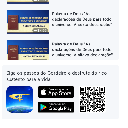
14:48
Palavra de Deus "As
declarações de Deus para todo
o universo: A sexta declaração"
17:00
Palavra de Deus "As
declarações de Deus para todo
o universo: A oitava declaração"
14:13
Siga os passos do Cordeiro e desfrute do rico
Palavra de Deus "As
sustento para a vida
declarações de Deus para todo
o universo: A nona declaração"
13:07
Palavra de Deus "As
declarações de Deus para todo
o universo: A décima
declaração"
14:48