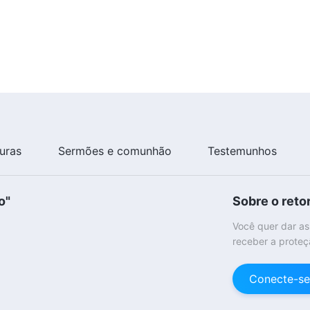
turas
Sermões e comunhão
Testemunhos
o"
Sobre o reto
Você quer dar as
receber a proteç
Conecte-se