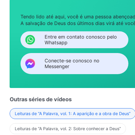
Tendo lido até aqui, você é uma pessoa abençoad
A salvação de Deus dos últimos dias virá até você
Entre em contato conosco pelo
Whatsapp
Conecte-se conosco no
Messenger
Outras séries de vídeos
Leituras de “A Palavra, vol. 1: A aparição e a obra de Deus”
Leituras de “A Palavra, vol. 2: Sobre conhecer a Deus”