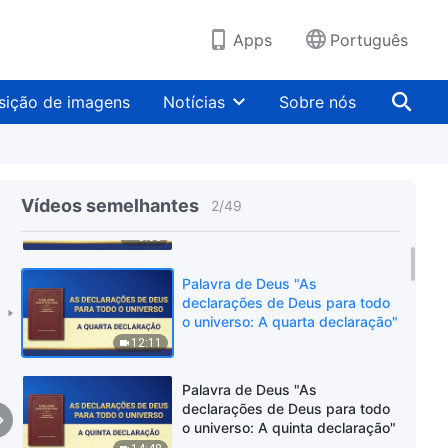
Apps
Português
sição de imagens
Notícias
Sobre nós
Palavra de Deus "Palavras de
Deus para todo o universo:
Vídeos semelhantes
2
/
49
Capítulo 1"
8:03
Palavra de Deus "As
declarações de Deus para todo
o universo: A quarta declaração"
12:11
Palavra de Deus "As
declarações de Deus para todo
o universo: A quinta declaração"