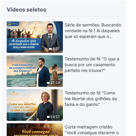
Palavra de Deus "Palavras de
Vídeos seletos
Deus para todo o universo: Hino
do Reino"
Série de sermões: Buscando
6:16
verdade na fé | Ai daqueles
que só esperam que o
Palavra de Deus "As
Senhor desça numa nuvem
declarações de Deus para todo
9:37
o universo: A décima primeira
declaração"
14:46
Testemunho de fé "O que a
busca por um casamento
perfeito me trouxe?"
Palavra de Deus "As
declarações de Deus para todo
o universo: A décima segunda
47:14
declaração"
15:40
Testemunho de fé "Como
me libertei dos grilhões da
Palavra de Deus "As
fama e do ganho"
declarações de Deus para todo
o universo: A décima terceira
54:57
declaração"
13:35
Curta-metragem cristão
"Você consegue discernir o