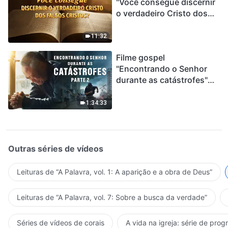
"Você consegue discernir
o verdadeiro Cristo dos
falsos cristos?"
11:32
Filme gospel
"Encontrando o Senhor
durante as catástrofes"
(Parte 2) A Terra está
entrando em um “Evento
1:34:33
de extinção em massa”. As
catástrofes ccontecem, a
humanidade está
entrando em contagem
Outras séries de vídeos
regressiva, você
encontrou uma maneira
Leituras de “A Palavra, vol. 1: A aparição e a obra de Deus”
de sobreviver?
Leituras de “A Palavra, vol. 7: Sobre a busca da verdade”
Séries de vídeos de corais
A vida na igreja: série de pro