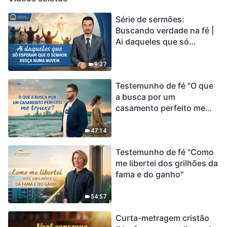
Série de sermões:
Buscando verdade na fé |
Ai daqueles que só
esperam que o Senhor
desça numa nuvem
9:37
Testemunho de fé "O que
a busca por um
casamento perfeito me
trouxe?"
47:14
Testemunho de fé "Como
me libertei dos grilhões da
fama e do ganho"
54:57
Curta-metragem cristão