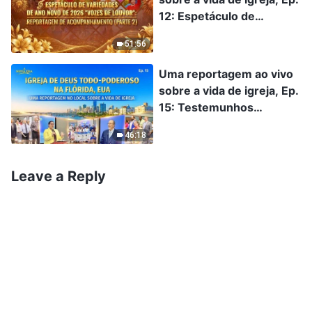
12: Espetáculo de
variedades de Ano Novo
51:56
de 2026 "Vozes de
louvor": Reportagem de
Uma reportagem ao vivo
acompanhamento (Parte
sobre a vida de igreja, Ep.
2)
15: Testemunhos
experienciais da Igreja de
46:18
Deus Todo-Poderoso da
Flórida: O julgamento de
Deus nos purificou
Leave a Reply