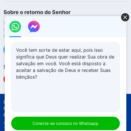
Sobre o retorno do Senhor
Você quer dar as boas-vindas ao retorno do Senhor para ter a
oportunidade de receber a proteção de Deus durante os
desastres?
Saiba mais
Conecte-se conosco no Messenger
Você tem sorte de estar aqui, pois isso
significa que Deus quer realizar Sua obra de
salvação em você. Você está disposto a
Siga-nos
aceitar a salvação de Deus e receber Suas
bênçãos?
Declaração Solene
Termos de Uso
Política de Privacidade
Créditos
Política de Cookies
Copyright © 2026
Igreja de Deus Todo-Poderoso.
Conecte-se conosco no Whatsapp
Todos os direitos reservados.