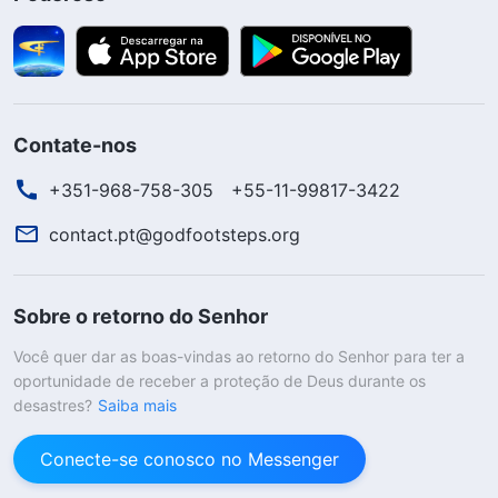
Contate-nos
+351-968-758-305
+55-11-99817-3422
contact.pt@godfootsteps.org
Sobre o retorno do Senhor
Você quer dar as boas-vindas ao retorno do Senhor para ter a
oportunidade de receber a proteção de Deus durante os
desastres?
Saiba mais
Conecte-se conosco no Messenger