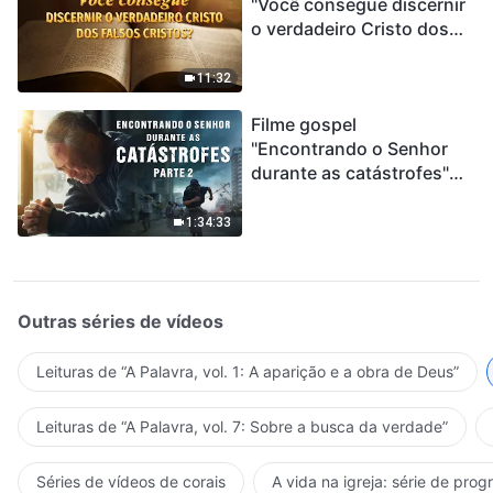
"Você consegue discernir
o verdadeiro Cristo dos
falsos cristos?"
11:32
Filme gospel
"Encontrando o Senhor
durante as catástrofes"
(Parte 2) A Terra está
entrando em um “Evento
1:34:33
de extinção em massa”. As
catástrofes ccontecem, a
humanidade está
entrando em contagem
Outras séries de vídeos
regressiva, você
encontrou uma maneira
Leituras de “A Palavra, vol. 1: A aparição e a obra de Deus”
de sobreviver?
Leituras de “A Palavra, vol. 7: Sobre a busca da verdade”
Séries de vídeos de corais
A vida na igreja: série de pro